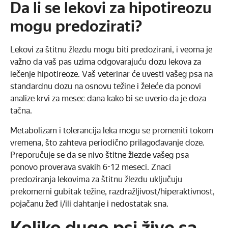
Da li se lekovi za hipotireozu
mogu predozirati?
Lekovi za štitnu žlezdu mogu biti predozirani, i veoma je
važno da vaš pas uzima odgovarajuću dozu lekova za
lečenje hipotireoze. Vaš veterinar će uvesti vašeg psa na
standardnu dozu na osnovu težine i želeće da ponovi
analize krvi za mesec dana kako bi se uverio da je doza
tačna.
Metabolizam i tolerancija leka mogu se promeniti tokom
vremena, što zahteva periodično prilagođavanje doze.
Preporučuje se da se nivo štitne žlezde vašeg psa
ponovo proverava svakih 6-12 meseci. Znaci
predoziranja lekovima za štitnu žlezdu uključuju
prekomerni gubitak težine, razdražljivost/hiperaktivnost,
pojačanu žeđ i/ili dahtanje i nedostatak sna.
Koliko dugo psi žive sa