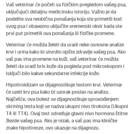
Vaš veterinar će početi sa fizičkim pregledom vašeg psa,
uključujući detaljnu medicinsku istoriju. Važno je da
podelite sva neobična ponašanja koja ste primetili kod
svog psa i obavezno uključite vremenski okvir kada ste
prvi put primetili ova ponašanja ili fizičke promene.
Veterinar će možda želeti da uradi neke osnovne analize
krvi i urina kako bi utvrdio opšte zdravlje vašeg psa. Ako
vaš pas ima promene na koži, vaš veterinar će možda
želeti da uradi bris kože da pogleda pod mikroskopom i
isključi bilo kakve sekundarne infekcije kože.
Hipotiroidizam se dijagnostikuje testom krvi. Veterinar
će uzeti krv psa kako bi uzorak poslao na analizu.
Najčešće, ova bolest se dijagnostikuje sprovođenjem
skrining testa koji se naziva ukupni nivo tiroksina (Ukupni
T4 ili TT4). Ovaj test određuje glavni nivo hormona štitne
žlezde vašeg psa. Ako je nizak, a vaš pas ima kliničke
znake hipotireoze, ovo ukazuje na dijagnozu.