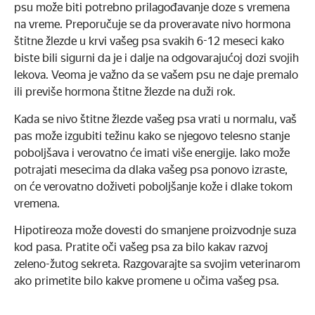
psu može biti potrebno prilagođavanje doze s vremena
na vreme. Preporučuje se da proveravate nivo hormona
štitne žlezde u krvi vašeg psa svakih 6-12 meseci kako
biste bili sigurni da je i dalje na odgovarajućoj dozi svojih
lekova. Veoma je važno da se vašem psu ne daje premalo
ili previše hormona štitne žlezde na duži rok.
Kada se nivo štitne žlezde vašeg psa vrati u normalu, vaš
pas može izgubiti težinu kako se njegovo telesno stanje
poboljšava i verovatno će imati više energije. Iako može
potrajati mesecima da dlaka vašeg psa ponovo izraste,
on će verovatno doživeti poboljšanje kože i dlake tokom
vremena.
Hipotireoza može dovesti do smanjene proizvodnje suza
kod pasa. Pratite oči vašeg psa za bilo kakav razvoj
zeleno-žutog sekreta. Razgovarajte sa svojim veterinarom
ako primetite bilo kakve promene u očima vašeg psa.