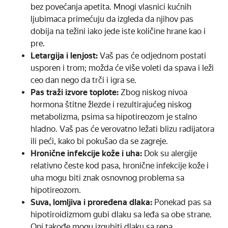
bez povećanja apetita. Mnogi vlasnici kućnih
ljubimaca primećuju da izgleda da njihov pas
dobija na težini iako jede iste količine hrane kao i
pre.
Letargija i lenjost:
Vaš pas će odjednom postati
usporen i trom; možda će više voleti da spava i leži
ceo dan nego da trči i igra se.
Pas traži izvore toplote:
Zbog niskog nivoa
hormona štitne žlezde i rezultirajućeg niskog
metabolizma, psima sa hipotireozom je stalno
hladno. Vaš pas će verovatno ležati blizu radijatora
ili peći, kako bi pokušao da se zagreje.
Hronične infekcije kože i uha:
Dok su alergije
relativno česte kod pasa, hronične infekcije kože i
uha mogu biti znak osnovnog problema sa
hipotireozom.
Suva, lomljiva i proređena dlaka:
Ponekad pas sa
hipotiroidizmom gubi dlaku sa leđa sa obe strane.
Oni takođe mogu izgubiti dlaku sa repa.