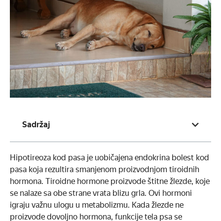
Sadržaj
Hipotireoza kod pasa je uobičajena endokrina bolest kod
pasa koja rezultira smanjenom proizvodnjom tiroidnih
hormona. Tiroidne hormone proizvode štitne žlezde, koje
se nalaze sa obe strane vrata blizu grla. Ovi hormoni
igraju važnu ulogu u metabolizmu. Kada žlezde ne
proizvode dovoljno hormona, funkcije tela psa se