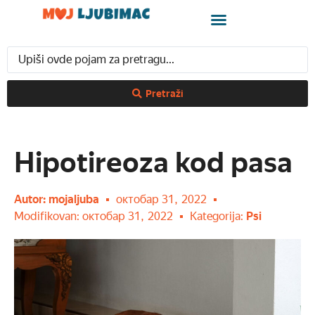
Pretraži
Hipotireoza kod pasa
Autor:
mojaljuba
октобар 31, 2022
Modifikovan: октобар 31, 2022
Kategorija:
Psi