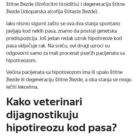
štitne žlezde (limfocitni tiroiditis) i degeneracija štitne
žlezde (idiopatska atrofija štitaste žlezde).
Iako nismo sigurni zašto se ova dva stanja spontano
javljaju kod nekih pasa, znamo da postoji genetska
predispozicija. Još jedan redak uzrok hipotireoze kod
pasa uključuje rak. Na sreću, ovi drugi uzroci su
odgovorni samo za mali procenat psećih pacijenata sa
hipotireozom.
Većina pacijenata sa hipotireozom ima ili upalu štitne
žlezde ili degeneraciju štitne žlezde, a oba stanja se mogu
lečiti lekovima.
Kako veterinari
dijagnostikuju
hipotireozu kod pasa?