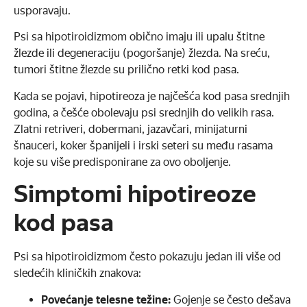
usporavaju.
Psi sa hipotiroidizmom obično imaju ili upalu štitne
žlezde ili degeneraciju (pogoršanje) žlezda. Na sreću,
tumori štitne žlezde su prilično retki kod pasa.
Kada se pojavi, hipotireoza je najčešća kod pasa srednjih
godina, a češće obolevaju psi srednjih do velikih rasa.
Zlatni retriveri, dobermani, jazavčari, minijaturni
šnauceri, koker španijeli i irski seteri su među rasama
koje su više predisponirane za ovo oboljenje.
Simptomi hipotireoze
kod pasa
Psi sa hipotiroidizmom često pokazuju jedan ili više od
sledećih kliničkih znakova:
Povećanje telesne težine:
Gojenje se često dešava