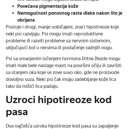
Povećana pigmentacija kože
Nemogućnost ponovnog rasta dlake nakon što je
obrijana
Postoje i drugi, manje uobičajeni, znaci hipotireoze koje
neki psi razvijaju. Psi mogu imati reproduktivne
probleme ili razviti probleme sa nervnim sistemom,
uključujući bol u nervima ili povlačenje zadnjih nogu.
Psi sa smanjenim lučenjem hormona štitne žlezde mogu
imati male bele naslage masti na površini očiju ili završiti
sa stanjem oka koje se zove suvo oko, gde ne proizvode
dovoljno suza. Neki psi čak imaju zadebljanje kože lica
tako da mišići lica padaju.
Uzroci hipotireoze kod
pasa
Dva najčešća uzroka hipotireoze kod pasa su zapaljenje