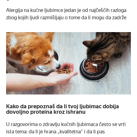
Alergija na kućne ljubimce jedan je od najčešćih razloga
zbog kojih ljudi razmišljaju o tome da li mogu da zadrže
Kako da prepoznaš da li tvoj ljubimac dobija
dovoljno proteina kroz ishranu
U razgovorima o zdravlju kućnih ljubimaca često se vrti
ista tema: da li je hrana „kvalitetna“ i da li pas