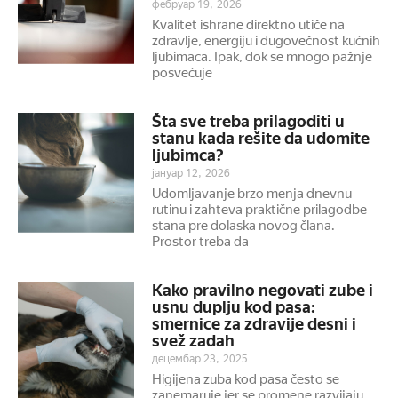
фебруар 19, 2026
Kvalitet ishrane direktno utiče na
zdravlje, energiju i dugovečnost kućnih
ljubimaca. Ipak, dok se mnogo pažnje
posvećuje
Šta sve treba prilagoditi u
stanu kada rešite da udomite
ljubimca?
јануар 12, 2026
Udomljavanje brzo menja dnevnu
rutinu i zahteva praktične prilagodbe
stana pre dolaska novog člana.
Prostor treba da
Kako pravilno negovati zube i
usnu duplju kod pasa:
smernice za zdravije desni i
svež zadah
децембар 23, 2025
Higijena zuba kod pasa često se
zanemaruje jer se promene razvijaju