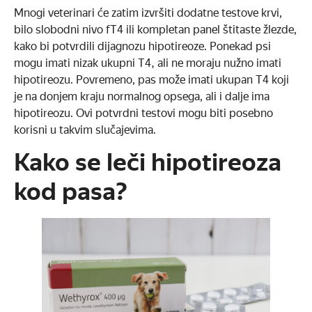
Mnogi veterinari će zatim izvršiti dodatne testove krvi,
bilo slobodni nivo fT4 ili kompletan panel štitaste žlezde,
kako bi potvrdili dijagnozu hipotireoze. Ponekad psi
mogu imati nizak ukupni T4, ali ne moraju nužno imati
hipotireozu. Povremeno, pas može imati ukupan T4 koji
je na donjem kraju normalnog opsega, ali i dalje ima
hipotireozu. Ovi potvrdni testovi mogu biti posebno
korisni u takvim slučajevima.
Kako se leči hipotireoza
kod pasa?