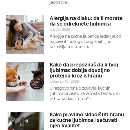
jednačinu
Alergija na dlaku: da li morate
da se odreknete ljubimca
мај 27, 2026
Alergija na kućne ljubimce jedan je od
najčešćih razloga zbog kojih ljudi
razmišljaju o tome da li
Kako da prepoznaš da li tvoj
ljubimac dobija dovoljno
proteina kroz ishranu
фебруар 19, 2026
U razgovorima o zdravlju kućnih
ljubimaca često se vrti ista tema: da li
je hrana „kvalitetna“ i
Kako pravilno skladištiti hranu
za kućne ljubimce i sačuvati
njen kvalitet