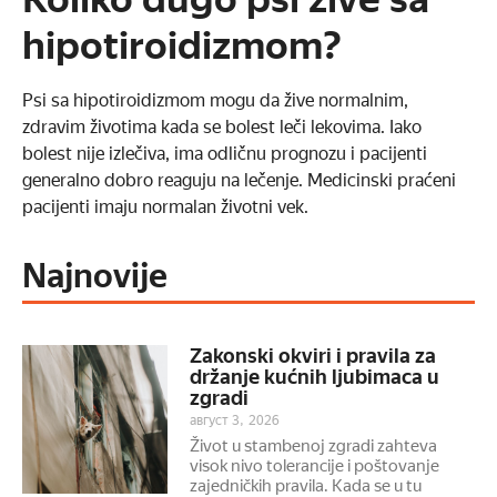
hipotiroidizmom?
Psi sa hipotiroidizmom mogu da žive normalnim,
zdravim životima kada se bolest leči lekovima. Iako
bolest nije izlečiva, ima odličnu prognozu i pacijenti
generalno dobro reaguju na lečenje. Medicinski praćeni
pacijenti imaju normalan životni vek.
Najnovije
Zakonski okviri i pravila za
držanje kućnih ljubimaca u
zgradi
август 3, 2026
Život u stambenoj zgradi zahteva
visok nivo tolerancije i poštovanje
zajedničkih pravila. Kada se u tu