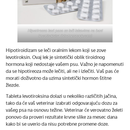
Hipotireoza kod pasa se leči lekovima na bazi
levotiroksina (shutterstock.com)
Hipotiroidizam se leči oralnim lekom koji se zove
levotiroksin. Ovaj lek je sintetički oblik tiroidnog
hormona koji nedostaje vašem psu. Važno je napomenuti
da se hipotireoza može lečiti, ali ne i izlečiti. Vaš pas će
morati doživotno da uzima sintetički hormon štitne
žlezde.
Tableta levotiroksina dolazi u nekoliko različitih jačina,
tako da će vaš veterinar izabrati odgovarajuću dozu za
vašeg psa na osnovu težine. Veterinar će verovatno želeti
ponovo da proveri rezultate krvne slike za mesec dana
kako bi se uverio da nisu potrebne promene doze.