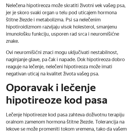
Nelečena hipotireoza može skratiti životni vek vašeg psa,
jer je skoro svaki organ u telu pod uticajem hormona
štitne žlezde i metabolizma. Psi sa nelečenim
hipotiroidizmom razvijaju visok holesterol, smanjenu
imunološku funkciju, usporen rad srca i neuromišićne
znake.
Ovi neuromišićni znaci mogu uključivati nestabilnost,
naginjanje glave, pa čak i napade. Dok hipotireoza dobro
reaguje na lečenje, nelečeni hipotireoza može imati
negativan uticaj na kvalitet života vašeg psa.
Oporavak i lečenje
hipotireoze kod pasa
Lečenje hipotireoze kod pasa zahteva doživotnu terapiju
oralnom zamenom hormona štitne žlezde. Tolerancija na
lekove se može promeniti tokom vremena, tako da vašem