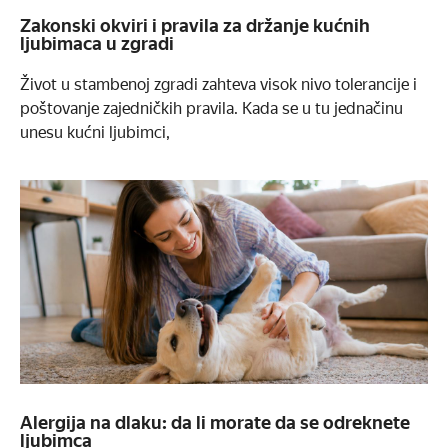
Zakonski okviri i pravila za držanje kućnih
ljubimaca u zgradi
Život u stambenoj zgradi zahteva visok nivo tolerancije i
poštovanje zajedničkih pravila. Kada se u tu jednačinu
unesu kućni ljubimci,
Alergija na dlaku: da li morate da se odreknete
ljubimca