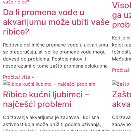
Viso
Da li promena vode u
ga uz
akvarijumu može ubiti vaše
prob
ribice?
Koji je 
Redovne delimične promene vode u akvarijumu
kojoj ra
se preporučuju, ali velike promene vode mogu
tečnosti
dovesti do problema. Postoje mitovi i
Međutim
nesporazumi o tome zašto promena celokupne
Pročitaj 
Pročitaj više »
Ribice kućni ljubimci –
Zašt
najčešći problemi
akva
Održavanje akvarijuma je zabavna i korisna
Održavan
aktivnost koja može pružiti godine uživanja,
zabavno 