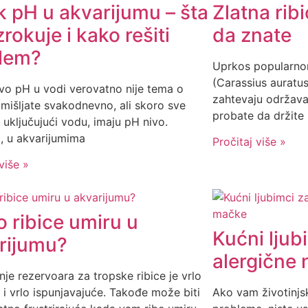
k pH u akvarijumu – šta
Zlatna rib
rokuje i kako rešiti
da znate
lem?
Uprkos popularnom 
(Carassius auratus)
nivo pH u vodi verovatno nije tema o
zahtevaju održavan
zmišljate svakodnevno, ali skoro sve
probate da držite r
, uključujući vodu, imaju pH nivo.
, u akvarijumima
Pročitaj više »
više »
o ribice umiru u
Kućni ljub
rijumu?
alergične 
je rezervoara za tropske ribice je vrlo
i vrlo ispunjavajuće. Takođe može biti
Ako vam životinjs