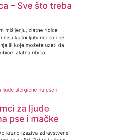
ica – Sve što treba
mišljenju, zlatne ribice
 nisu kućni ljubimci koji ne
je ili koje možete uzeti da
ibice. Zlatna ribica
imci za ljude
na pse i mačke
ko krzno izaziva zdravstvene