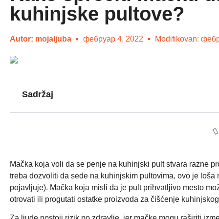
kuhinjske pultove?
Autor:
mojaljuba
фебруар 4, 2022
Modifikovan: феб
Sadržaj
Mačka koja voli da se penje na kuhinjski pult stvara razne p
treba dozvoliti da sede na kuhinjskim pultovima, ovo je loša n
pojavljuje). Mačka koja misli da je pult prihvatljivo mesto mož
otrovati ili progutati ostatke proizvoda za čišćenje kuhinjskog
Za ljude postoji rizik po zdravlje, jer mačke mogu raširiti i