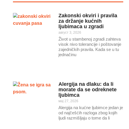
Zakonski okviri i pravila
za držanje kućnih
ljubimaca u zgradi
август 3, 2026
Život u stambenoj zgradi zahteva
visok nivo tolerancije i poštovanje
zajedničkih pravila. Kada se u tu
jednačinu
Alergija na dlaku: da li
morate da se odreknete
ljubimca
мај 27, 2026
Alergija na kućne ljubimce jedan je
od najčešćih razloga zbog kojih
ljudi razmišljaju o tome da li