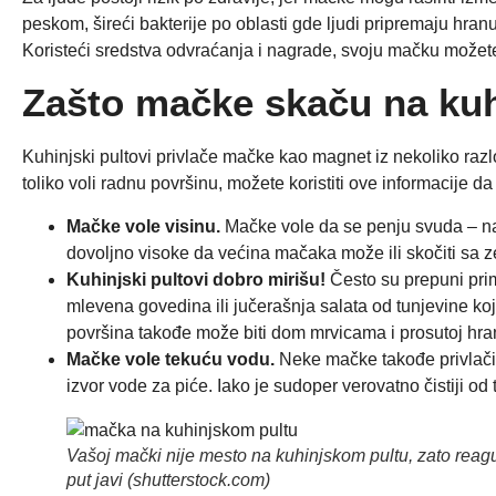
peskom, šireći bakterije po oblasti gde ljudi pripremaju hran
Koristeći sredstva odvraćanja i nagrade, svoju mačku možete 
Zašto mačke skaču na kuh
Kuhinjski pultovi privlače mačke kao magnet iz nekoliko raz
toliko voli radnu površinu, možete koristiti ove informacije 
Mačke vole visinu.
Mačke vole da se penju svuda – na 
dovoljno visoke da većina mačaka može ili skočiti sa ze
Kuhinjski pultovi dobro mirišu!
Često su prepuni prima
mlevena govedina ili jučerašnja salata od tunjevine k
površina takođe može biti dom mrvicama i prosutoj hra
Mačke vole tekuću vodu.
Neke mačke takođe privlači
izvor vode za piće. Iako je sudoper verovatno čistiji od
Vašoj mački nije mesto na kuhinjskom pultu, zato reagu
put javi (shutterstock.com)