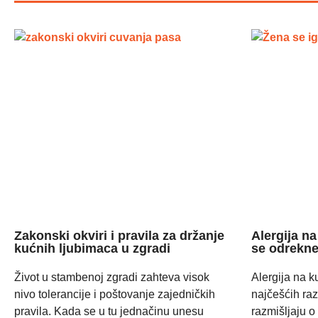
Zakonski okviri i pravila za držanje
Alergija na
kućnih ljubimaca u zgradi
se odrekne
Život u stambenoj zgradi zahteva visok
Alergija na k
nivo tolerancije i poštovanje zajedničkih
najčešćih raz
pravila. Kada se u tu jednačinu unesu
razmišljaju o