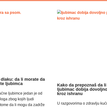
 dlaku: da li morate da
te ljubimca
Kako da prepoznaš da li 
ljubimac dobija dovoljno
ućne ljubimce jedan je od
kroz ishranu
loga zbog kojih ljudi
U razgovorima o zdravlju kuć
 tome da li mogu da zadrže