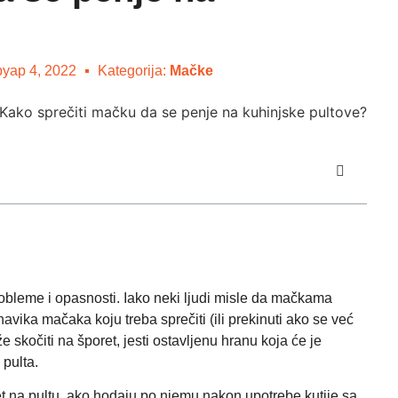
руар 4, 2022
Kategorija:
Mačke
robleme i opasnosti. Iako neki ljudi misle da mačkama
avika mačaka koju treba sprečiti (ili prekinuti ako se već
e skočiti na šporet, jesti ostavljenu hranu koja će je
 pulta.
zmet na pultu, ako hodaju po njemu nakon upotrebe kutije sa