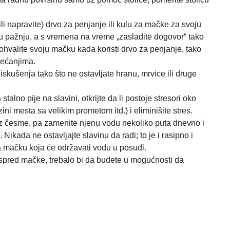
(ili napravite) drvo za penjanje ili kulu za mačke za svoju
 pažnju, a s vremena na vreme „zasladite dogovor“ tako
pohvalite svoju mačku kada koristi drvo za penjanje, tako
sećanjima.
skušenja tako što ne ostavljate hranu, mrvice ili druge
alno pije na slavini, otkrijte da li postoje stresori oko
izini mesta sa velikim prometom itd.) i eliminišite stres.
z česme, pa zamenite njenu vodu nekoliko puta dnevno i
 Nikada ne ostavljajte slavinu da radi; to je i rasipno i
 mačku koja će održavati vodu u posudi.
ispred mačke, trebalo bi da budete u mogućnosti da