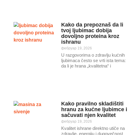
Kako da prepoznaš da li
tvoj ljubimac dobija
dovoljno proteina kroz
ishranu
фебруар 19, 2026
U razgovorima o zdravlju kućnih
ljubimaca često se vrti ista tema:
da li je hrana „kvalitetna“ i
Kako pravilno skladištiti
hranu za kućne ljubimce i
sačuvati njen kvalitet
фебруар 19, 2026
Kvalitet ishrane direktno utiče na
zdravlje, energiju i dugovečnost