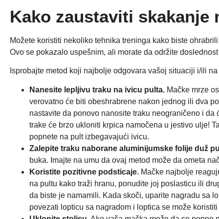
Kako zaustaviti skakanje 
Možete koristiti nekoliko tehnika treninga kako biste ohrabril
Ovo se pokazalo uspešnim, ali morate da održite doslednost a
Isprobajte metod koji najbolje odgovara vašoj situaciji i/ili n
Nanesite lepljivu traku na ivicu pulta.
Mačke mrze oseć
verovatno će biti obeshrabrene nakon jednog ili dva p
nastavite da ponovo nanosite traku neograničeno i da će 
trake će brzo ukloniti krpica namočena u jestivo ulje!
popnete na pult izbegavajući ivicu.
Zalepite traku naborane aluminijumske folije duž pu
buka. Imajte na umu da ovaj metod može da ometa način n
Koristite pozitivne podsticaje.
Mačke najbolje reaguju
na pultu kako traži hranu, ponudite joj poslasticu ili d
da biste je namamili. Kada skoči, uparite nagradu sa l
povezati lopticu sa nagradom i loptica se može korist
Uklonite stolicu.
Ako vaša mačka može da se popne na 