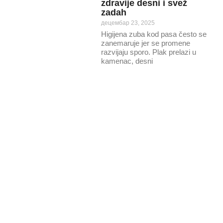
zdravije desni i svež
zadah
децембар 23, 2025
Higijena zuba kod pasa često se
zanemaruje jer se promene
razvijaju sporo. Plak prelazi u
kamenac, desni