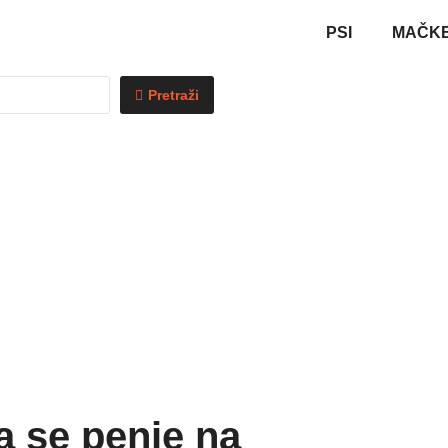
PSI
MAČK
Pretraži
a se penje na