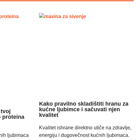
Kako pravilno skladištiti hranu za
kućne ljubimce i sačuvati njen
tvoj
kvalitet
 proteina
Kvalitet ishrane direktno utiče na zdravlje,
nih ljubimaca
energiju i dugovečnost kućnih ljubimaca.