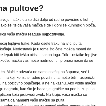
na pultove?
i svoju mačku da se drži dalje od radne površine u kuhinji.
ko želite da vaša mačka siđe i kloni se kuhinjskih ploča.
a koji vaša mačka reaguje najpozitivnije.
aj lepljive trake. Kada osete traku na ivici pulta,
okušaja. Nedostatak je u tome što ćete možda morati da
lepak biti teško očistiti nakon toga. Trik – ostatke lepljive
 Takođe, mačka vas može nadmudriti i pronaći način da se
lta.
Mačke odvraća ne samo osećaj na šapama, već i
a koji koristite radnu površinu, a može biti i rasipnički.
 na pozitivno pojačanje, a ne na kaznu. Ako vidite mačku
rugu nagradu, kao što je bacanje igračke na pod blizu pulta,
opticom koja proizvodi zvuk. Na kraju, vaša mačka će
iti sama da namami vašu mačku sa pulta.
radnu površinu samo uz pomoć stolice, pomerite stolicu