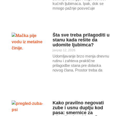
kućnih ljubimaca. Ipak, dok se
mnogo pažnje posvećuje
Šta sve treba prilagoditi u
stanu kada rešite da
udomite ljubimca?
јануар 12, 2026
Udomljavanje brzo menja dnevnu
rutinu i zahteva praktične
prilagodbe stana pre dolaska
novog člana. Prostor treba da
Kako pravilno negovati
zube i usnu duplju kod
pasa: smernice za