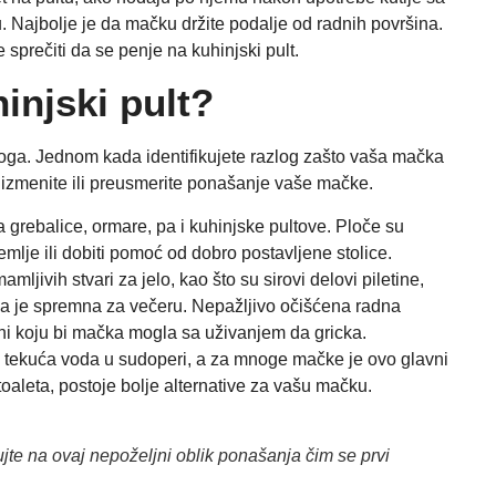
u. Najbolje je da mačku držite podalje od radnih površina.
sprečiti da se penje na kuhinjski pult.
injski pult?
loga. Jednom kada identifikujete razlog zašto vaša mačka
da izmenite ili preusmerite ponašanje vaše mačke.
grebalice, ormare, pa i kuhinjske pultove. Ploče su
mlje ili dobiti pomoć od dobro postavljene stolice.
mljivih stvari za jelo, kao što su sirovi delovi piletine,
oja je spremna za večeru. Nepažljivo očišćena radna
ni koju bi mačka mogla sa uživanjem da gricka.
 tekuća voda u sudoperi, a za mnoge mačke je ovo glavni
 toaleta, postoje bolje alternative za vašu mačku.
jte na ovaj nepoželjni oblik ponašanja čim se prvi