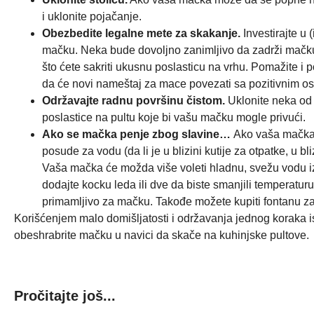
i uklonite pojačanje.
Obezbedite legalne mete za skakanje.
Investirajte u 
mačku. Neka bude dovoljno zanimljivo da zadrži mačku
što ćete sakriti ukusnu poslasticu na vrhu. Pomažite i 
da će novi nameštaj za mace povezati sa pozitivnim o
Održavajte radnu površinu čistom.
Uklonite neka od i
poslastice na pultu koje bi vašu mačku mogle privući.
Ako se mačka penje zbog slavine…
Ako vaša mačka st
posude za vodu (da li je u blizini kutije za otpatke, u bl
Vaša mačka će možda više voleti hladnu, svežu vodu i
dodajte kocku leda ili dve da biste smanjili temperaturu.
primamljivo za mačku. Takođe možete kupiti fontanu za
Korišćenjem malo domišljatosti i održavanja jednog koraka 
obeshrabrite mačku u navici da skače na kuhinjske pultove.
Pročitajte još...