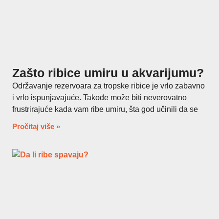
Zašto ribice umiru u akvarijumu?
Održavanje rezervoara za tropske ribice je vrlo zabavno
i vrlo ispunjavajuće. Takođe može biti neverovatno
frustrirajuće kada vam ribe umiru, šta god učinili da se
Pročitaj više »