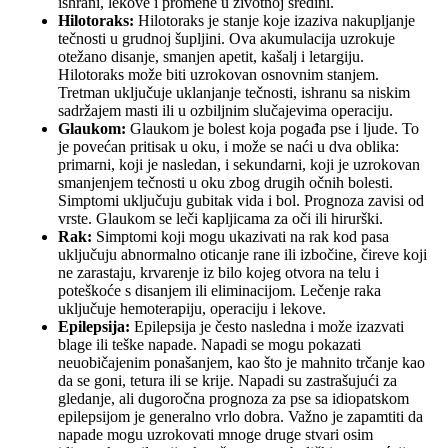
ishrani, lekove i promene u životnoj sredini.
Hilotoraks:
Hilotoraks je stanje koje izaziva nakupljanje
tečnosti u grudnoj šupljini. Ova akumulacija uzrokuje
otežano disanje, smanjen apetit, kašalj i letargiju.
Hilotoraks može biti uzrokovan osnovnim stanjem.
Tretman uključuje uklanjanje tečnosti, ishranu sa niskim
sadržajem masti ili u ozbiljnim slučajevima operaciju.
Glaukom:
Glaukom je bolest koja pogađa pse i ljude. To
je povećan pritisak u oku, i može se naći u dva oblika:
primarni, koji je nasledan, i sekundarni, koji je uzrokovan
smanjenjem tečnosti u oku zbog drugih očnih bolesti.
Simptomi uključuju gubitak vida i bol. Prognoza zavisi od
vrste. Glaukom se leči kapljicama za oči ili hirurški.
Rak:
Simptomi koji mogu ukazivati na rak kod pasa
uključuju abnormalno oticanje rane ili izbočine, čireve koji
ne zarastaju, krvarenje iz bilo kojeg otvora na telu i
poteškoće s disanjem ili eliminacijom. Lečenje raka
uključuje hemoterapiju, operaciju i lekove.
Epilepsija:
Epilepsija je često nasledna i može izazvati
blage ili teške napade. Napadi se mogu pokazati
neuobičajenim ponašanjem, kao što je mahnito trčanje kao
da se goni, tetura ili se krije. Napadi su zastrašujući za
gledanje, ali dugoročna prognoza za pse sa idiopatskom
epilepsijom je generalno vrlo dobra. Važno je zapamtiti da
napade mogu uzrokovati mnoge druge stvari osim