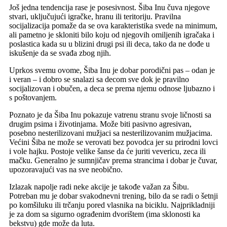
Još jedna tendencija rase je posesivnost. Šiba Inu čuva njegove
stvari, uključujući igračke, hranu ili teritoriju. Pravilna
socijalizacija pomaže da se ova karakteristika svede na minimum,
ali pametno je skloniti bilo koju od njegovih omiljenih igračaka i
poslastica kada su u blizini drugi psi ili deca, tako da ne dođe u
iskušenje da se svađa zbog njih.
Uprkos svemu ovome, Šiba Inu je dobar porodični pas – odan je
i veran – i dobro se snalazi sa decom sve dok je pravilno
socijalizovan i obučen, a deca se prema njemu odnose ljubazno i
s poštovanjem.
Poznato je da Šiba Inu pokazuje vatrenu stranu svoje ličnosti sa
drugim psima i životinjama. Može biti pasivno agresivan,
posebno nesterilizovani mužjaci sa nesterilizovanim mužjacima.
Većini Šiba ne može se verovati bez povodca jer su prirodni lovci
i vole hajku. Postoje velike šanse da će juriti vevericu, zeca ili
mačku. Generalno je sumnjičav prema strancima i dobar je čuvar,
upozoravajući vas na sve neobično.
Izlazak napolje radi neke akcije je takođe važan za Šibu.
Potreban mu je dobar svakodnevni trening, bilo da se radi o šetnji
po komšiluku ili trčanju pored vlasnika na biciklu. Najprikladniji
je za dom sa sigurno ograđenim dvorištem (ima sklonosti ka
bekstvu) gde može da luta.