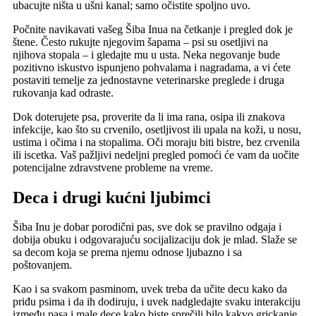
ubacujte ništa u ušni kanal; samo očistite spoljno uvo.
Počnite navikavati vašeg Šiba Inua na četkanje i pregled dok je
štene. Često rukujte njegovim šapama – psi su osetljivi na
njihova stopala – i gledajte mu u usta. Neka negovanje bude
pozitivno iskustvo ispunjeno pohvalama i nagradama, a vi ćete
postaviti temelje za jednostavne veterinarske preglede i druga
rukovanja kad odraste.
Dok doterujete psa, proverite da li ima rana, osipa ili znakova
infekcije, kao što su crvenilo, osetljivost ili upala na koži, u nosu,
ustima i očima i na stopalima. Oči moraju biti bistre, bez crvenila
ili iscetka. Vaš pažljivi nedeljni pregled pomoći će vam da uočite
potencijalne zdravstvene probleme na vreme.
Deca i drugi kućni ljubimci
Šiba Inu je dobar porodični pas, sve dok se pravilno odgaja i
dobija obuku i odgovarajuću socijalizaciju dok je mlad. Slaže se
sa decom koja se prema njemu odnose ljubazno i sa
poštovanjem.
Kao i sa svakom pasminom, uvek treba da učite decu kako da
priđu psima i da ih dodiruju, i uvek nadgledajte svaku interakciju
između pasa i male dece kako biste sprečili bilo kakvo grickanje