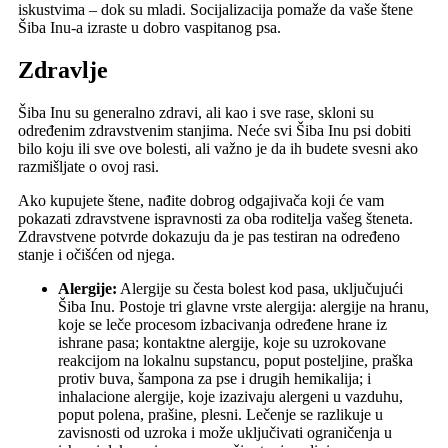
iskustvima – dok su mladi. Socijalizacija pomaže da vaše štene
Šiba Inu-a izraste u dobro vaspitanog psa.
Zdravlje
Šiba Inu su generalno zdravi, ali kao i sve rase, skloni su
određenim zdravstvenim stanjima. Neće svi Šiba Inu psi dobiti
bilo koju ili sve ove bolesti, ali važno je da ih budete svesni ako
razmišljate o ovoj rasi.
Ako kupujete štene, nađite dobrog odgajivača koji će vam
pokazati zdravstvene ispravnosti za oba roditelja vašeg šteneta.
Zdravstvene potvrde dokazuju da je pas testiran na određeno
stanje i očišćen od njega.
Alergije:
Alergije su česta bolest kod pasa, uključujući
Šiba Inu. Postoje tri glavne vrste alergija: alergije na hranu,
koje se leče procesom izbacivanja određene hrane iz
ishrane pasa; kontaktne alergije, koje su uzrokovane
reakcijom na lokalnu supstancu, poput posteljine, praška
protiv buva, šampona za pse i drugih hemikalija; i
inhalacione alergije, koje izazivaju alergeni u vazduhu,
poput polena, prašine, plesni. Lečenje se razlikuje u
zavisnosti od uzroka i može uključivati ograničenja u