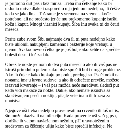
je prirodno čist pas i bez mirisa. Treba mu četkanje kako bi
uklonio mrtve dlake i rasporedio ulja jednom nedeljno, ili češće
kada se jako linja. Tuširanje je s vremena na vreme takođe
potrebno, ali ne prečesto jer će mu prekomerno kupanje isušiti
kožu i kaput. Mnogi vlasnici kupaju Šiba Inu svaka tri do četiri
meseca.
Perite zube svom Šibi najmanje dva ili tri puta nedeljno kako
biste uklonili nakupljeni kamenac i bakterije koje vrebaju u
njemu. Svakodnevno četkanje je još bolje ako želite da sprečite
bolesti desni i loš zadah.
Obrežite nokte jednom ili dva puta mesečno ako ih vaš pas ne
istroši prirodnim putem kako biste sprečili bol i druge probleme.
Ako ih čujete kako lupkaju po podu, predugi su. Pseći nokti na
nogama imaju krvne sudove, a ako ih odsečete previše, možete
izazvati krvarenje – i vaš pas možda neće sarađivati sledeći put
kada vidi makaze za nokte. Dakle, ako nemate iskustva sa
skraćivanjem psećih noktiju, pitajte veterinara ili frizera za
uputstva.
Njegove uši treba nedeljno proveravati na crvenilo ili loš miris,
što može ukazivati na infekciju. Kada proverite uši vašeg psa,
obrišite ih vatom navlaženom nežnim, pH uravnoteženim
sredstvom za čišćenje ušiju kako biste sprečili infekcije. Ne