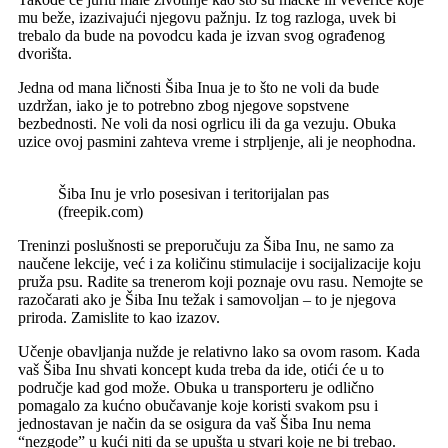
mu beže, izazivajući njegovu pažnju. Iz tog razloga, uvek bi
trebalo da bude na povodcu kada je izvan svog ograđenog
dvorišta.
Jedna od mana ličnosti Šiba Inua je to što ne voli da bude
uzdržan, iako je to potrebno zbog njegove sopstvene
bezbednosti. Ne voli da nosi ogrlicu ili da ga vezuju. Obuka
uzice ovoj pasmini zahteva vreme i strpljenje, ali je neophodna.
Šiba Inu je vrlo posesivan i teritorijalan pas
(freepik.com)
Treninzi poslušnosti se preporučuju za Šiba Inu, ne samo za
naučene lekcije, već i za količinu stimulacije i socijalizacije koju
pruža psu. Radite sa trenerom koji poznaje ovu rasu. Nemojte se
razočarati ako je Šiba Inu težak i samovoljan – to je njegova
priroda. Zamislite to kao izazov.
Učenje obavljanja nužde je relativno lako sa ovom rasom. Kada
vaš Šiba Inu shvati koncept kuda treba da ide, otići će u to
područje kad god može. Obuka u transporteru je odlično
pomagalo za kućno obučavanje koje koristi svakom psu i
jednostavan je način da se osigura da vaš Šiba Inu nema
“nezgode” u kući niti da se upušta u stvari koje ne bi trebao.