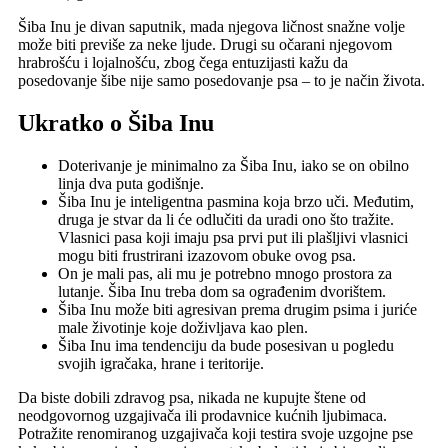
Šiba Inu je divan saputnik, mada njegova ličnost snažne volje
može biti previše za neke ljude. Drugi su očarani njegovom
hrabrošću i lojalnošću, zbog čega entuzijasti kažu da
posedovanje šibe nije samo posedovanje psa – to je način života.
Ukratko o Šiba Inu
Doterivanje je minimalno za Šiba Inu, iako se on obilno
linja dva puta godišnje.
Šiba Inu je inteligentna pasmina koja brzo uči. Međutim,
druga je stvar da li će odlučiti da uradi ono što tražite.
Vlasnici pasa koji imaju psa prvi put ili plašljivi vlasnici
mogu biti frustrirani izazovom obuke ovog psa.
On je mali pas, ali mu je potrebno mnogo prostora za
lutanje. Šiba Inu treba dom sa ograđenim dvorištem.
Šiba Inu može biti agresivan prema drugim psima i juriće
male životinje koje doživljava kao plen.
Šiba Inu ima tendenciju da bude posesivan u pogledu
svojih igračaka, hrane i teritorije.
Da biste dobili zdravog psa, nikada ne kupujte štene od
neodgovornog uzgajivača ili prodavnice kućnih ljubimaca.
Potražite renomiranog uzgajivača koji testira svoje uzgojne pse