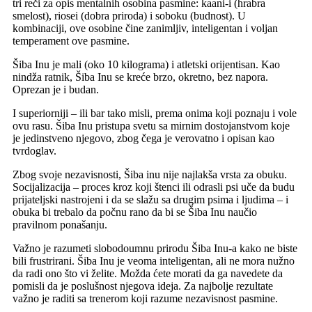
tri reči za opis mentalnih osobina pasmine: kaani-i (hrabra
smelost), riosei (dobra priroda) i soboku (budnost). U
kombinaciji, ove osobine čine zanimljiv, inteligentan i voljan
temperament ove pasmine.
Šiba Inu je mali (oko 10 kilograma) i atletski orijentisan. Kao
nindža ratnik, Šiba Inu se kreće brzo, okretno, bez napora.
Oprezan je i budan.
I superiorniji – ili bar tako misli, prema onima koji poznaju i vole
ovu rasu. Šiba Inu pristupa svetu sa mirnim dostojanstvom koje
je jedinstveno njegovo, zbog čega je verovatno i opisan kao
tvrdoglav.
Zbog svoje nezavisnosti, Šiba inu nije najlakša vrsta za obuku.
Socijalizacija – proces kroz koji štenci ili odrasli psi uče da budu
prijateljski nastrojeni i da se slažu sa drugim psima i ljudima – i
obuka bi trebalo da počnu rano da bi se Šiba Inu naučio
pravilnom ponašanju.
Važno je razumeti slobodoumnu prirodu Šiba Inu-a kako ne biste
bili frustrirani. Šiba Inu je veoma inteligentan, ali ne mora nužno
da radi ono što vi želite. Možda ćete morati da ga navedete da
pomisli da je poslušnost njegova ideja. Za najbolje rezultate
važno je raditi sa trenerom koji razume nezavisnost pasmine.