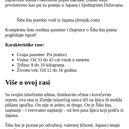
prvenstveno kao psi za pratnju u Japanu i Sjedinjenim Državama.
Šiba Inu poreklo vodi iz Japana (freepik.com)
Kompletnu listu osobina pasmine i činjenice o Šiba Inu psima
pogledajte ispod!
Karakteristike rase:
Grupa pasmine: Psi pratioci
Visina: Od 33 do 43 cm visok u ramenu
Težina: 8 do 10 kilograma
Životni vek: Od 12 do 16 godina
Više o ovoj rasi
Sa svojim izbočenim ušima, žmirkavim očima i kovrčavim
repom, ova rasa iz Zemlje izlazećeg sunca liči na lisicu ili možda
plišanu igračku. On nije ni jedno, ni drugo. On je Šiba Inu,
najmanji – i verovatno najstariji – od šest pasa špica koji potiču iz
Japana.
Šiba Inu je poznat po odvažnoj, vatrenoj ličnosti. Japanci imaju