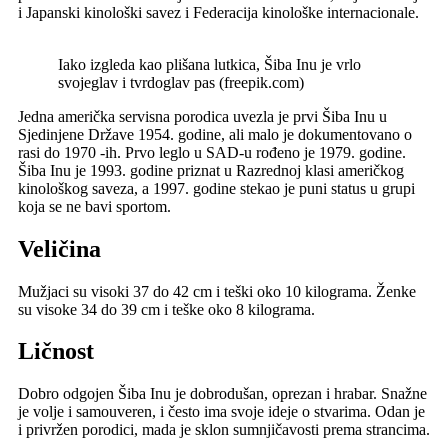
i Japanski kinološki savez i Federacija kinološke internacionale.
Iako izgleda kao plišana lutkica, Šiba Inu je vrlo
svojeglav i tvrdoglav pas (freepik.com)
Jedna američka servisna porodica uvezla je prvi Šiba Inu u
Sjedinjene Države 1954. godine, ali malo je dokumentovano o
rasi do 1970 -ih. Prvo leglo u SAD-u rođeno je 1979. godine.
Šiba Inu je 1993. godine priznat u Razrednoj klasi američkog
kinološkog saveza, a 1997. godine stekao je puni status u grupi
koja se ne bavi sportom.
Veličina
Mužjaci su visoki 37 do 42 cm i teški oko 10 kilograma. Ženke
su visoke 34 do 39 cm i teške oko 8 kilograma.
Ličnost
Dobro odgojen Šiba Inu je dobrodušan, oprezan i hrabar. Snažne
je volje i samouveren, i često ima svoje ideje o stvarima. Odan je
i privržen porodici, mada je sklon sumnjičavosti prema strancima.