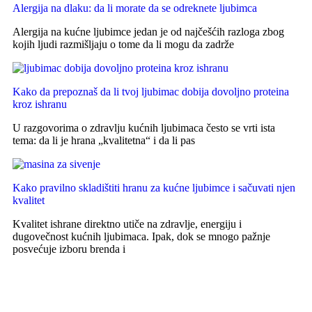
Alergija na dlaku: da li morate da se odreknete ljubimca
Alergija na kućne ljubimce jedan je od najčešćih razloga zbog
kojih ljudi razmišljaju o tome da li mogu da zadrže
Kako da prepoznaš da li tvoj ljubimac dobija dovoljno proteina
kroz ishranu
U razgovorima o zdravlju kućnih ljubimaca često se vrti ista
tema: da li je hrana „kvalitetna“ i da li pas
Kako pravilno skladištiti hranu za kućne ljubimce i sačuvati njen
kvalitet
Kvalitet ishrane direktno utiče na zdravlje, energiju i
dugovečnost kućnih ljubimaca. Ipak, dok se mnogo pažnje
posvećuje izboru brenda i