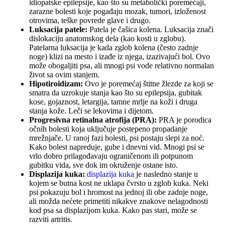
idiopatske epilepsije, kao što su metabolički poremećaji,
zarazne bolesti koje pogađaju mozak, tumori, izloženost
otrovima, teške povrede glave i drugo.
Luksacija patele:
Patela je čašica kolena. Luksacija znači
dislokaciju anatomskog dela (kao kosti u zglobu).
Patelarna luksacija je kada zglob kolena (često zadnje
noge) klizi na mesto i izađe iz njega, izazivajući bol. Ovo
može obogaljiti psa, ali mnogi psi vode relativno normalan
život sa ovim stanjem.
Hipotiroidizam:
Ovo je poremećaj štitne žlezde za koji se
smatra da uzrokuje stanja kao što su epilepsija, gubitak
kose, gojaznost, letargija, tamne mrlje na koži i druga
stanja kože. Leči se lekovima i dijetom.
Progresivna retinalna atrofija (PRA):
PRA je porodica
očnih bolesti koja uključuje postepeno propadanje
mrežnjače. U ranoj fazi bolesti, psi postaju slepi za noć.
Kako bolest napreduje, gube i dnevni vid. Mnogi psi se
vrlo dobro prilagođavaju ograničenom ili potpunom
gubitku vida, sve dok im okruženje ostane isto.
Displazija kuka:
displazija kuka
je nasledno stanje u
kojem se butna kost ne uklapa čvrsto u zglob kuka. Neki
psi pokazuju bol i hromost na jednoj ili obe zadnje noge,
ali možda nećete primetiti nikakve znakove nelagodnosti
kod psa sa displazijom kuka. Kako pas stari, može se
razviti artritis.