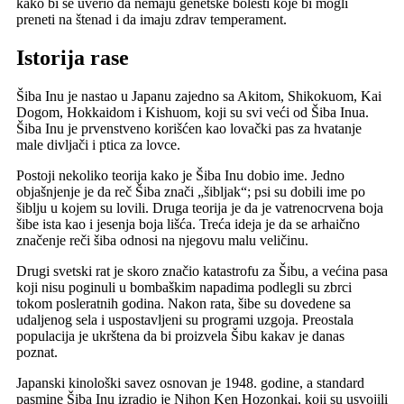
kako bi se uverio da nemaju genetske bolesti koje bi mogli
preneti na štenad i da imaju zdrav temperament.
Istorija rase
Šiba Inu je nastao u Japanu zajedno sa Akitom, Shikokuom, Kai
Dogom, Hokkaidom i Kishuom, koji su svi veći od Šiba Inua.
Šiba Inu je prvenstveno korišćen kao lovački pas za hvatanje
male divljači i ptica za lovce.
Postoji nekoliko teorija kako je Šiba Inu dobio ime. Jedno
objašnjenje je da reč Šiba znači „šibljak“; psi su dobili ime po
šiblju u kojem su lovili. Druga teorija je da je vatrenocrvena boja
šibe ista kao i jesenja boja lišća. Treća ideja je da se arhaično
značenje reči šiba odnosi na njegovu malu veličinu.
Drugi svetski rat je skoro značio katastrofu za Šibu, a većina pasa
koji nisu poginuli u bombaškim napadima podlegli su zbrci
tokom posleratnih godina. Nakon rata, šibe su dovedene sa
udaljenog sela i uspostavljeni su programi uzgoja. Preostala
populacija je ukrštena da bi proizvela Šibu kakav je danas
poznat.
Japanski kinološki savez osnovan je 1948. godine, a standard
pasmine Šiba Inu izradio je Nihon Ken Hozonkai, koji su usvojili