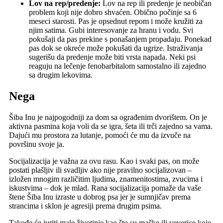
Lov na rep/predenje:
Lov na rep ili predenje je neobičan
problem koji nije dobro shvaćen. Obično počinje sa 6
meseci starosti. Pas je opsednut repom i može kružiti za
njim satima. Gubi interesovanje za hranu i vodu. Svi
pokušaji da pas prekine s ponašanjem propadaju. Ponekad
pas dok se okreće može pokušati da ugrize. Istraživanja
sugerišu da predenje može biti vrsta napada. Neki psi
reaguju na lečenje fenobarbitalom samostalno ili zajedno
sa drugim lekovima.
Nega
Šiba Inu je najpogodniji za dom sa ograđenim dvorištem. On je
aktivna pasmina koja voli da se igra, šeta ili trči zajedno sa vama.
Dajući mu prostora za lutanje, pomoći će mu da izvuče na
površinu svoje ja.
Socijalizacija je važna za ovu rasu. Kao i svaki pas, on može
postati plašljiv ili svadljiv ako nije pravilno socijalizovan –
izložen mnogim različitim ljudima, znamenitostima, zvucima i
iskustvima – dok je mlad. Rana socijalizacija pomaže da vaše
štene Šiba Inu izraste u dobrog psa jer je sumnjičav prema
strancima i sklon je agresiji prema drugim psima.
Takođe će juriti male životinje kao što su mačke ili veverice koje