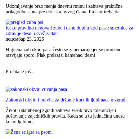
Udomljavanje brzo menja dnevnu rutinu i zahteva praktične
prilagodbe stana pre dolaska novog člana. Prostor treba da
Kako pravilno negovati zube i usnu duplju kod pasa: smernice za
zdravije desni i svež zadah
децембар 23, 2025
Higijena zuba kod pasa često se zanemaruje jer se promene
razvijaju sporo. Plak prelazi u kamenac, desni
Pročitajte još...
Zakonski okviri i pravila za držanje kućnih ljubimaca u zgradi
Život u stambenoj zgradi zahteva visok nivo tolerancije i
poštovanje zajedničkih pravila. Kada se u tu jednačinu unesu
kućni ljubimci,