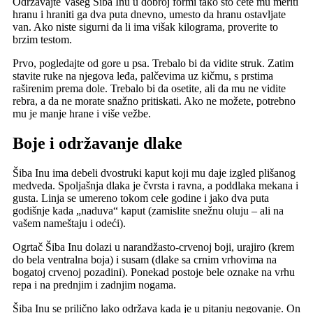
Održavajte Vašeg Šiba Inu u dobroj formi tako što ćete mu meriti
hranu i hraniti ga dva puta dnevno, umesto da hranu ostavljate
van. Ako niste sigurni da li ima višak kilograma, proverite to
brzim testom.
Prvo, pogledajte od gore u psa. ​​Trebalo bi da vidite struk. Zatim
stavite ruke na njegova leđa, palčevima uz kičmu, s prstima
raširenim prema dole. Trebalo bi da osetite, ali da mu ne vidite
rebra, a da ne morate snažno pritiskati. Ako ne možete, potrebno
mu je manje hrane i više vežbe.
Boje i održavanje dlake
Šiba Inu ima debeli dvostruki kaput koji mu daje izgled plišanog
medveda. Spoljašnja dlaka je čvrsta i ravna, a poddlaka mekana i
gusta. Linja se umereno tokom cele godine i jako dva puta
godišnje kada „naduva“ kaput (zamislite snežnu oluju – ali na
vašem nameštaju i odeći).
Ogrtač Šiba Inu dolazi u narandžasto-crvenoj boji, urajiro (krem
do bela ventralna boja) i susam (dlake sa crnim vrhovima na
bogatoj crvenoj pozadini). Ponekad postoje bele oznake na vrhu
repa i na prednjim i zadnjim nogama.
Šiba Inu se prilično lako održava kada je u pitanju negovanje. On