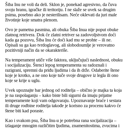
Šiba Inu ne voli da deli. Sklon je, ponekad agresivno, da čuva
svoju hranu, igračke ili teritoriju. I ne slaže se uvek sa drugim
psima, posebno ako je nesterilisam. Neće oklevati da juri male
životinje koje smatra plenom.
Ovo je pametna pasmina, ali obuka Šiba Inua nije poput obuke
zlatnog retrivera. Dok će zlatni retriver sa zadovoljstvom doći
kada ga pozovu, Šiba Inu će doći kad mu se prohte – ili ne.
Opisali su ga kao tvrdoglavog, ali slobodoumlje je verovatno
pozitivniji način da se okarakteriše.
Na temperament utiče više faktora, uključujući naslednost, obuku
i socijalizaciju. Štenci lepog temperamenta su radoznali i
razigrani, spremni da priđu ljudima i da ih drže. Odaberite štene
koje je krotko, a ne ono koje tuče svoje drugove iz legla ili ono
koje se krije u uglu.
Uvek upoznajte bar jednog od roditelja – obično je majka ta koja
je na raspolaganju – kako biste bili sigurni da imaju prijatne
temperamente koji vam odgovaraju. Upoznavanje braće i sestara
ili druge rodbine roditelja takođe je korisno za procenu kakvo će
štene biti kad poraste.
Kao i svakom psu, Šiba Inu-u je potrebna rana socijalizacija –
izlaganje mnogim različitim ljudima, znamenitostima, zvucima i