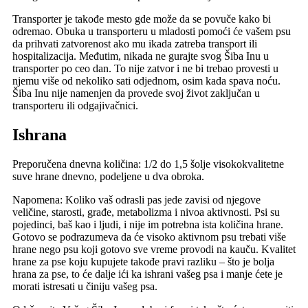
Transporter je takođe mesto gde može da se povuče kako bi
odremao. Obuka u transporteru u mladosti pomoći će vašem psu
da prihvati zatvorenost ako mu ikada zatreba transport ili
hospitalizacija. Međutim, nikada ne gurajte svog Šiba Inu u
transporter po ceo dan. To nije zatvor i ne bi trebao provesti u
njemu više od nekoliko sati odjednom, osim kada spava noću.
Šiba Inu nije namenjen da provede svoj život zaključan u
transporteru ili odgajivačnici.
Ishrana
Preporučena dnevna količina: 1/2 do 1,5 šolje visokokvalitetne
suve hrane dnevno, podeljene u dva obroka.
Napomena: Koliko vaš odrasli pas jede zavisi od njegove
veličine, starosti, građe, metabolizma i nivoa aktivnosti. Psi su
pojedinci, baš kao i ljudi, i nije im potrebna ista količina hrane.
Gotovo se podrazumeva da će visoko aktivnom psu trebati više
hrane nego psu koji gotovo sve vreme provodi na kauču. Kvalitet
hrane za pse koju kupujete takođe pravi razliku – što je bolja
hrana za pse, to će dalje ići ka ishrani vašeg psa i manje ćete je
morati istresati u činiju vašeg psa.