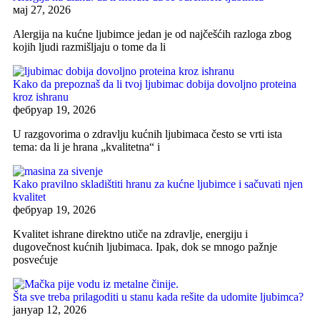
мај 27, 2026
Alergija na kućne ljubimce jedan je od najčešćih razloga zbog
kojih ljudi razmišljaju o tome da li
Kako da prepoznaš da li tvoj ljubimac dobija dovoljno proteina
kroz ishranu
фебруар 19, 2026
U razgovorima o zdravlju kućnih ljubimaca često se vrti ista
tema: da li je hrana „kvalitetna“ i
Kako pravilno skladištiti hranu za kućne ljubimce i sačuvati njen
kvalitet
фебруар 19, 2026
Kvalitet ishrane direktno utiče na zdravlje, energiju i
dugovečnost kućnih ljubimaca. Ipak, dok se mnogo pažnje
posvećuje
Šta sve treba prilagoditi u stanu kada rešite da udomite ljubimca?
јануар 12, 2026