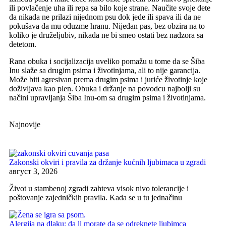
ili povlačenje uha ili repa sa bilo koje strane. Naučite svoje dete
da nikada ne prilazi nijednom psu dok jede ili spava ili da ne
pokušava da mu oduzme hranu. Nijedan pas, bez obzira na to
koliko je druželjubiv, nikada ne bi smeo ostati bez nadzora sa
detetom.
Rana obuka i socijalizacija uveliko pomažu u tome da se Šiba
Inu slaže sa drugim psima i životinjama, ali to nije garancija.
Može biti agresivan prema drugim psima i juriće životinje koje
doživljava kao plen. Obuka i držanje na povodcu najbolji su
načini upravljanja Šiba Inu-om sa drugim psima i životinjama.
Najnovije
Zakonski okviri i pravila za držanje kućnih ljubimaca u zgradi
август 3, 2026
Život u stambenoj zgradi zahteva visok nivo tolerancije i
poštovanje zajedničkih pravila. Kada se u tu jednačinu
Alergija na dlaku: da li morate da se odreknete ljubimca