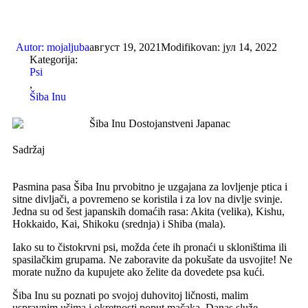
Autor:
mojaljuba
август 19, 2021
Modifikovan: јул 14, 2022
Kategorija:
Psi
,
Šiba Inu
Sadržaj
Pasmina pasa Šiba Inu prvobitno je uzgajana za lovljenje ptica i
sitne divljači, a povremeno se koristila i za lov na divlje svinje.
Jedna su od šest japanskih domaćih rasa: Akita (velika), Kishu,
Hokkaido, Kai, Shikoku (srednja) i Shiba (mala).
Iako su to čistokrvni psi, možda ćete ih pronaći u skloništima ili
spasilačkim grupama. Ne zaboravite da pokušate da usvojite! Ne
morate nužno da kupujete ako želite da dovedete psa kući.
Šiba Inu su poznati po svojoj duhovitoj ličnosti, malim
uspravnim ušima i okretnosti poput mačaka. Danas služe