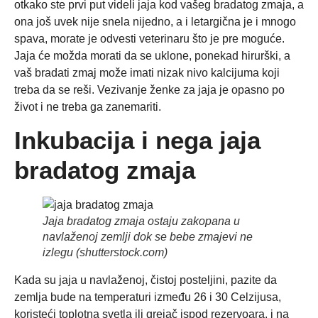
otkako ste prvi put videli jaja kod vašeg bradatog zmaja, a
ona još uvek nije snela nijedno, a i letargična je i mnogo
spava, morate je odvesti veterinaru što je pre moguće.
Jaja će možda morati da se uklone, ponekad hirurški, a
vaš bradati zmaj može imati nizak nivo kalcijuma koji
treba da se reši. Vezivanje ženke za jaja je opasno po
život i ne treba ga zanemariti.
Inkubacija i nega jaja
bradatog zmaja
Jaja bradatog zmaja ostaju zakopana u
navlaženoj zemlji dok se bebe zmajevi ne
izlegu (shutterstock.com)
Kada su jaja u navlaženoj, čistoj posteljini, pazite da
zemlja bude na temperaturi između 26 i 30 Celzijusa,
koristeći toplotna svetla ili grejač ispod rezervoara, i na