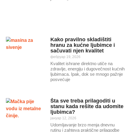
Kako pravilno skladištiti
hranu za kućne ljubimce i
sačuvati njen kvalitet
фебруар 19, 2026
Kvalitet ishrane direktno utiče na
zdravlje, energiju i dugovečnost kućnih
ljubimaca. Ipak, dok se mnogo pažnje
posvećuje
Šta sve treba prilagoditi u
stanu kada rešite da udomite
ljubimca?
јануар 12, 2026
Udomljavanje brzo menja dnevnu
rutinu i zahteva praktične prilagodbe