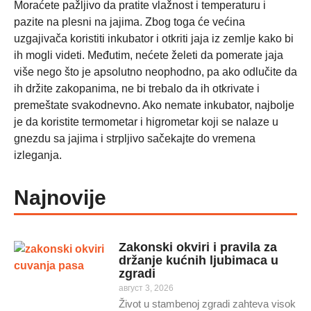
Moraćete pažljivo da pratite vlažnost i temperaturu i
pazite na plesni na jajima. Zbog toga će većina
uzgajivača koristiti inkubator i otkriti jaja iz zemlje kako bi
ih mogli videti. Međutim, nećete želeti da pomerate jaja
više nego što je apsolutno neophodno, pa ako odlučite da
ih držite zakopanima, ne bi trebalo da ih otkrivate i
premeštate svakodnevno. Ako nemate inkubator, najbolje
je da koristite termometar i higrometar koji se nalaze u
gnezdu sa jajima i strpljivo sačekajte do vremena
izleganja.
Najnovije
Zakonski okviri i pravila za
držanje kućnih ljubimaca u
zgradi
август 3, 2026
Život u stambenoj zgradi zahteva visok