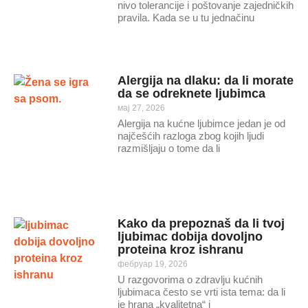
nivo tolerancije i poštovanje zajedničkih
pravila. Kada se u tu jednačinu
Alergija na dlaku: da li morate
da se odreknete ljubimca
мај 27, 2026
Alergija na kućne ljubimce jedan je od
najčešćih razloga zbog kojih ljudi
razmišljaju o tome da li
Kako da prepoznaš da li tvoj
ljubimac dobija dovoljno
proteina kroz ishranu
фебруар 19, 2026
U razgovorima o zdravlju kućnih
ljubimaca često se vrti ista tema: da li
je hrana „kvalitetna“ i