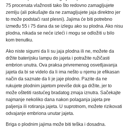
75 procenata vlažnosti tako što redovno zamagljujete
zemlju (ali pokušajte da ne zamagljujete jaja direktno jer
to može podstaći rast plesni). Jajima će biti potrebno
između 55 i 75 dana da se izlegu ako su plodna. Ako nisu
plodna, nikada se neće izleći i mogu se odložiti u bilo
kom trenutku.
Ako niste sigurni da li su jaja plodna ili ne, možete da
držite baterijsku lampu do jajeta i potražite ružičasti
embrion unutra. Ova praksa privremenog osvetljavanja
jajeta da bi se videlo da li ima nešto u njemu je efikasan
način da saznate da li je jaje plodno. Pazite da ne
rukujete plodnim jajetom previše dok ga držite, jer to
može oštetiti rastućeg bradatog zmaja iznutra. Sačekajte
najmanje nekoliko dana nakon polaganja jajeta pre
paljenja ili rotiranja jajeta. U suprotnom, možete rizikovati
odvajanje embriona unutar jajeta.
Briga o plodnim jajima može biti teška i dosadna.