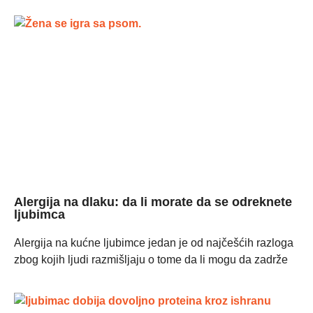
Alergija na dlaku: da li morate da se odreknete
ljubimca
Alergija na kućne ljubimce jedan je od najčešćih razloga
zbog kojih ljudi razmišljaju o tome da li mogu da zadrže