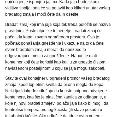
obično jer je ispunjen jajima. Kada jaja budu skoro
vidljiva spolja, ona će se pojaviti kao klikeri unutar vašeg
bradatog zmaja i moći ćete da ih osetite.
Bradati zmaj koji ima jaja koja tek treba položiti se naziva
gravidnim. Posle otprilike tri nedelje, bradati zmaj će
početi da kopa u svom ograđenom prostoru. Ovo je
početak ponašanja gnežđenja i ukazuje na to da ćete
svom bradatom zmaju morati da obezbedite
odgovarajuće mesto za gnežđenje. Napunite mali
kontejner koji ćete koristiti kao kutiju za gnezdo čistom,
navlaženom posteljinom u koju se jaja mogu zakopati.
Stavite ovaj kontejner u ograđeni prostor vašeg bradatog
zmaja ispod toplotnih svetla da bi ona mogla da kopa.
Neki ljudi takođe odlučuju da koriste potpuno odvojene
kontejnere, kao što je plastična kantica za odlaganje, u
koje njihovi bradati zmajevi polažu jaja kako bi mogli da
kontrolišu temperaturu tog kućišta (ili stave posudu u
inkubator) tačnije. Ako odlučite da idete ovim putem,