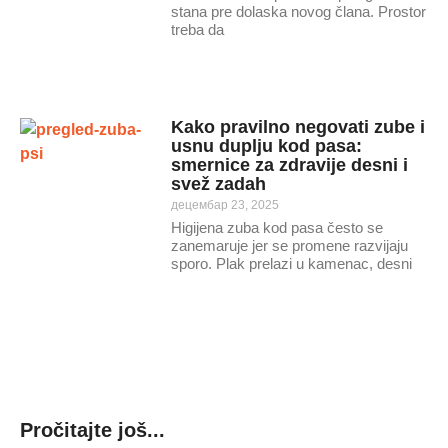
stana pre dolaska novog člana. Prostor
treba da
Kako pravilno negovati zube i
usnu duplju kod pasa:
smernice za zdravije desni i
svež zadah
децембар 23, 2025
Higijena zuba kod pasa često se
zanemaruje jer se promene razvijaju
sporo. Plak prelazi u kamenac, desni
Pročitajte još...