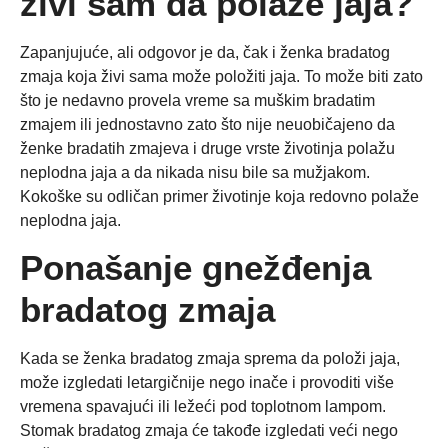
živi sam da polaže jaja?
Zapanjujuće, ali odgovor je da, čak i ženka bradatog
zmaja koja živi sama može položiti jaja. To može biti zato
što je nedavno provela vreme sa muškim bradatim
zmajem ili jednostavno zato što nije neuobičajeno da
ženke bradatih zmajeva i druge vrste životinja polažu
neplodna jaja a da nikada nisu bile sa mužjakom.
Kokoške su odličan primer životinje koja redovno polaže
neplodna jaja.
Ponašanje gnežđenja
bradatog zmaja
Kada se ženka bradatog zmaja sprema da položi jaja,
može izgledati letargičnije nego inače i provoditi više
vremena spavajući ili ležeći pod toplotnom lampom.
Stomak bradatog zmaja će takođe izgledati veći nego