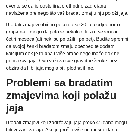
uverite se da je posteljina prethodno zagrejana i
navlažena pre nego što vaš bradati zmaj u nju položi jaja.
Bradati zmajevi obično polažu oko 20 jaja odjednom u
grupama, i mogu da polože nekoliko tura u sezoni od
četiri meseca (ali neki su položili i po pet). Budite spremni
da svojoj ženki bradatom zmaju obezbedite dodatni
kalcijum dok je trudna i više hrane nego inače dok ne
položi sva jaja. Ovo važi za sve gravidne ženke, bez
obzira da li bi jaja mogla biti plodna ili ne.
Problemi sa bradatim
zmajevima koji polažu
jaja
Bradati zmajevi koji zadržavaju jaja preko 45 dana mogu
biti vezani za jaja. Ako je prošlo više od mesec dana