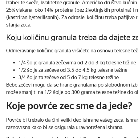
Izaberite sveže, kvalitetne granule. Američko društvo kućni
25% vlakana, oko 14% proteina (bez životinjskih proteina) i
(kastriranih/sterilisanih). Za odrasle, količinu treba pažljivo 
stanja zeca.
Koju količinu granula treba da dajete z
Odmeravanje količine granula vršićete na osnovu telesne tež
1/4 šolje granula zečevima od 2 do 3 kg telesne težine
1/2 šolje za zečeve od 3.5 do 4.5 kg telesne težine
3/4 šolje za zečeve od 5 do 7 kg telesne težine
Bebe zečevi mogu da se hrane granulama po slobodnom izbor
može smanjiti na 1/2 šolje po 300 grama telesne težine do o
Koje povrće zec sme da jede?
Povrće bi trebalo da čini veliki deo ishrane vašeg zeca. Is
raznovrsna kako bi se osigurala uravnotežena ishrana.