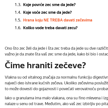
Koje povrće zec sme da jede?
Koje voće zec sme da jede?
Hrana koju NE TREBA davati zečevima
Koliko vode treba davati zecu?
Ono što zec želi da jede i šta zec treba da jede su dve različ
važno je da znate šta vaš zec sme da jede, kako bi bio i ostao
Čime hraniti zečeve?
Vlakna su od vitalnog značaja za normalnu funkciju digestiv
najveći deo ishrane kućnih zečeva. Ukoliko zečevima posluži
to može dovesti do gojaznosti i povećati verovatnoću prob
Iako u granulama ima malo vlakana, ona su fino mlevena i izg
nalaze u senu od trave. Međutim, ako vaš zec izbirljiv po pi