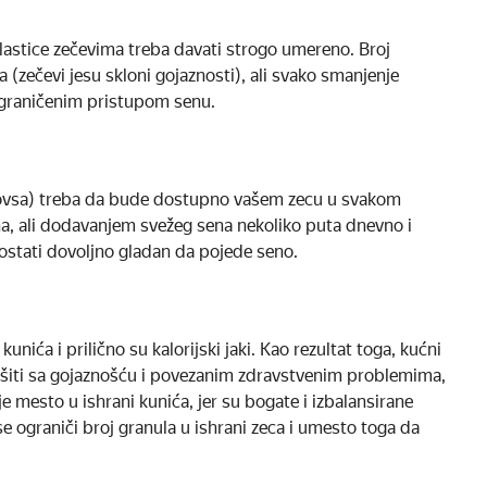
lastice zečevima treba davati strogo umereno. Broj
 (zečevi jesu skloni gojaznosti), ali svako smanjenje
graničenim pristupom senu.​
li ovsa) treba da bude dostupno vašem zecu u svakom
a, ali dodavanjem svežeg sena nekoliko puta dnevno i
ostati dovoljno gladan da pojede seno.
nića i prilično su kalorijski jaki. Kao rezultat toga, kućni
ršiti sa gojaznošću i povezanim zdravstvenim problemima,
je mesto u ishrani kunića, jer su bogate i izbalansirane
e ograniči broj granula u ishrani zeca i umesto toga da