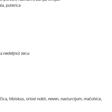
ola, puterica
ta nedeljno) zecu:
nčica, hibiskus, orlovi nokti, neven, nasturcijum, maćuhice,