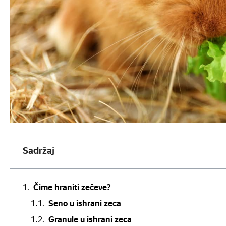
Sadržaj
Čime hraniti zečeve?
Seno u ishrani zeca
Granule u ishrani zeca