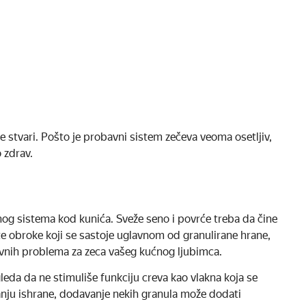
ite stvari. Pošto je probavni sistem zečeva veoma osetljiv,
 zdrav.
nog sistema kod kunića. Sveže seno i povrće treba da čine
te obroke koji se sastoje uglavnom od granulirane hrane,
avnih problema za zeca vašeg kućnog ljubimca.
leda da ne stimuliše funkciju creva kao vlakna koja se
tanju ishrane, dodavanje nekih granula može dodati