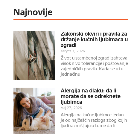
Najnovije
Zakonski okviri i pravila za
držanje kućnih ljubimaca u
zgradi
август 3, 2026
Život u stambenoj zgradi zahteva
visok nivo tolerancije i poštovanje
zajedničkih pravila. Kada se u tu
jednačinu
Alergija na dlaku: da li
morate da se odreknete
ljubimca
мај 27, 2026
Alergija na kućne ljubimce jedan
je od najčešćih razloga zbog kojih
ljudi razmišljaju o tome da li