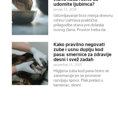
udomite ljubimca?
јануар 12, 2026
Udomljavanje brzo menja dnevnu
rutinu i zahteva praktične
prilagodbe stana pre dolaska
novog člana. Prostor treba da
Kako pravilno negovati
zube i usnu duplju kod
pasa: smernice za zdravije
desni i svež zadah
децембар 23, 2025
Higijena zuba kod pasa često se
zanemaruje jer se promene
razvijaju sporo. Plak prelazi u
kamenac, desni