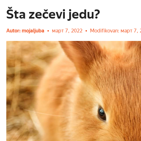
Šta zečevi jedu?
Autor:
mojaljuba
март 7, 2022
Modifikovan: март 7,