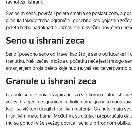
ravnotežu ishrani.
Sve osim sena, povrća i peleta smatra se poslasticom, a pos
granula takođe treba ograničiti, posebno kod gojaznih zečeva
peleta treba nadoknaditi raznovrsnim svežim povrćem i neo
Seno u ishrani zeca
Seno (posebno seno od trave, kao što je seno od lucerke i
trenutku. Neki zečevi možda u početku neće jesti mnogo sen
smanjenjem broja peleta koje nudite, vaš zec će verovatno p
Granule u ishrani zeca
Granule su u osnovi dizajnirane kao vid komercijalne ishrane ku
zečevi hranjeni neograničenim količinama granula mogu zav
kao i sa viškom drugih hranljivih materija. Granule imaju svo
hranljivim materijama. Međutim, stručnjaci preporučuju da s
mu se ponudi više svežeg povrća i sena u prirodnom obliku.