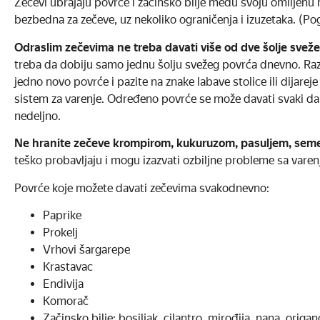
Zečevi ubrajaju povrće i začinsko bilje među svoju omiljenu 
bezbedna za zečeve, uz nekoliko ograničenja i izuzetaka. (Pog
Odraslim zečevima ne treba davati više od dve šolje svež
treba da dobiju samo jednu šolju svežeg povrća dnevno. Razno
jedno novo povrće i pazite na znake labave stolice ili dijarej
sistem za varenje. Određeno povrće se može davati svaki dan
nedeljno.
Ne hranite zečeve krompirom, kukuruzom, pasuljem, seme
teško probavljaju i mogu izazvati ozbiljne probleme sa vare
Povrće koje možete davati zečevima svakodnevno:
Paprike
Prokelj
Vrhovi šargarepe
Krastavac
Endivija
Komorač
Začinsko bilje: bosiljak, cilantro, mirođija, nana, origan