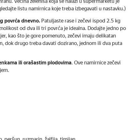
hranu. Većina zeleniša koja se nalazi u supermarketu je
ledajte listu namirnica koje treba izbegavati u nastavku.)
eg povrća dnevno.
Patuljaste rase i zečevi ispod 2.5 kg
likost od dva ili tri povrća je idealna. Dodajte jedno po
e jer, kao što je gore pomenuto, zečevi imaju delikatan
, dok drugo treba davati dozirano, jednom ili dva puta
nkama ili orašastim plodovima
. Ove namirnice zečevi
njem.
o, peršun, ruzmarin, žalfija, timijan