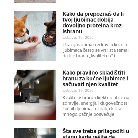
Kako da prepoznaš da li
tvoj ljubimac dobija
dovoljno proteina kroz
ishranu
фебруар 19, 2026
U razgovorima o zdravlju kućnih
ljubimaca često se vrti ista tema:
da li je hrana „kvalitetna“ i
Kako pravilno skladištiti
hranu za kućne ljubimce i
sačuvati njen kvalitet
фебруар 19, 2026
Kvalitet ishrane direktno utiče na
zdravlje, energiju i dugovečnost
kućnih ljubimaca. Ipak, dok se
mnogo pažnje posvećuje
Šta sve treba prilagoditi u
stanu kada rešite da