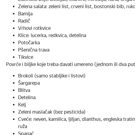
Zelena salata: zeleni list, crveni list, bostonski bib, ruk
Bamija
Radič
Vrhovi rotkvice
Klice: lucerka, redkvica, detelina
Potočarka
Pšenična trava
Tikvice
Povrće i biljke koje treba davati umereno (jednom ili dva pu
Brokoli (samo stabljike i listovi)
Šargarepa
Blitva
Detelina
Kelj
Zeleni maslačak (bez pesticida)
Cveće: neven, kamilica, ljiljan, dianthus, engleska trati
ruža
Spanać