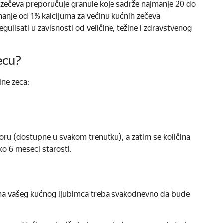
h zečeva preporučuje granule koje sadrže najmanje 20 do
 manje od 1% kalcijuma za većinu kućnih zečeva
regulisati u zavisnosti od veličine, težine i zdravstvenog
ecu?
ine zeca:
u (dostupne u svakom trenutku), a zatim se količina
ko 6 meseci starosti.
hrana vašeg kućnog ljubimca treba svakodnevno da bude