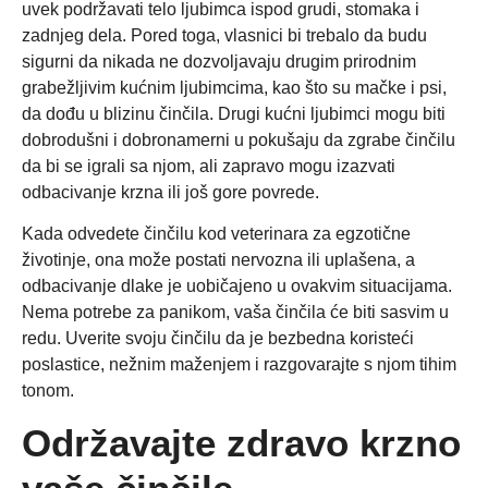
uvek podržavati telo ljubimca ispod grudi, stomaka i
zadnjeg dela. Pored toga, vlasnici bi trebalo da budu
sigurni da nikada ne dozvoljavaju drugim prirodnim
grabežljivim kućnim ljubimcima, kao što su mačke i psi,
da dođu u blizinu činčila. Drugi kućni ljubimci mogu biti
dobrodušni i dobronamerni u pokušaju da zgrabe činčilu
da bi se igrali sa njom, ali zapravo mogu izazvati
odbacivanje krzna ili još gore povrede.
Kada odvedete činčilu kod veterinara za egzotične
životinje, ona može postati nervozna ili uplašena, a
odbacivanje dlake je uobičajeno u ovakvim situacijama.
Nema potrebe za panikom, vaša činčila će biti sasvim u
redu. Uverite svoju činčilu da je bezbedna koristeći
poslastice, nežnim maženjem i razgovarajte s njom tihim
tonom.
Održavajte zdravo krzno