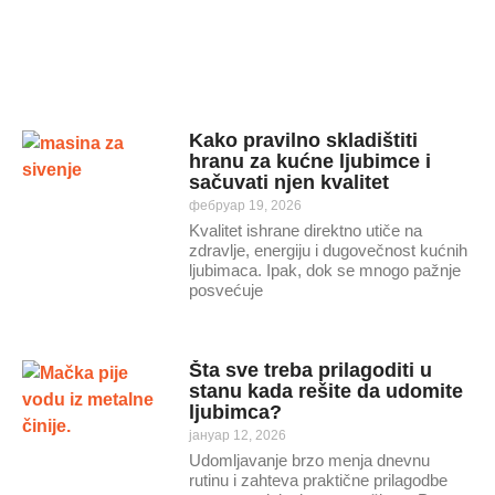
Kako pravilno skladištiti
hranu za kućne ljubimce i
sačuvati njen kvalitet
фебруар 19, 2026
Kvalitet ishrane direktno utiče na
zdravlje, energiju i dugovečnost kućnih
ljubimaca. Ipak, dok se mnogo pažnje
posvećuje
Šta sve treba prilagoditi u
stanu kada rešite da udomite
ljubimca?
јануар 12, 2026
Udomljavanje brzo menja dnevnu
rutinu i zahteva praktične prilagodbe