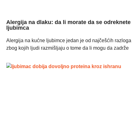
Alergija na dlaku: da li morate da se odreknete
ljubimca
Alergija na kućne ljubimce jedan je od najčešćih razloga
zbog kojih ljudi razmišljaju o tome da li mogu da zadrže