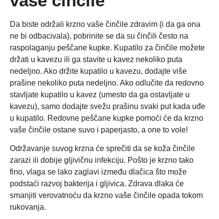
vaše činčile
Da biste održali krzno vaše činčile zdravim (i da ga ona
ne bi odbacivala), pobrinite se da su činčili često na
raspolaganju peščane kupke. Kupatilo za činčile možete
držati u kavezu ili ga stavite u kavez nekoliko puta
nedeljno. Ako držite kupatilo u kavezu, dodajte više
prašine nekoliko puta nedeljno. Ako odlučite da redovno
stavljate kupatilo u kavez (umesto da ga ostavljate u
kavezu), samo dodajte svežu prašinu svaki put kada uđe
u kupatilo. Redovne peščane kupke pomoći će da krzno
vaše činčile ostane suvo i paperjasto, a one to vole!
Održavanje suvog krzna će sprečiti da se koža činčile
zarazi ili dobije gljivičnu infekciju. Pošto je krzno tako
fino, vlaga se lako zaglavi između dlačica što može
podstaći razvoj bakterija i gljivica. Zdrava dlaka će
smanjiti verovatnoću da krzno vaše činčile opada tokom
rukovanja.