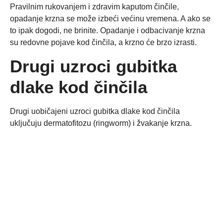
Pravilnim rukovanjem i zdravim kaputom činčile,
opadanje krzna se može izbeći većinu vremena. A ako se
to ipak dogodi, ne brinite. Opadanje i odbacivanje krzna
su redovne pojave kod činčila, a krzno će brzo izrasti.
Drugi uzroci gubitka
dlake kod činčila
Drugi uobičajeni uzroci gubitka dlake kod činčila
uključuju dermatofitozu (ringworm) i žvakanje krzna.