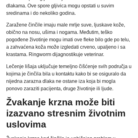
dlakama. Ove spore gljivica mogu opstati u suvim
sredinama i do nekoliko godina.
Zaražene činčile imaju male mrlje suve, ljuskave kože,
obično na nosu, ušima i nogama. Međutim, teško
pogođene životinje mogu imati ove fleke bilo gde po telu,
a zahvaćena koža može izgledati crveno, upaljeno i sa
krastama. Ringworm dijagnostikuje veterinar.
Lečenje lišaja uključuje temeljno čišćenje svih područja u
kojima je činčila bila u kontaktu kako bi se osiguralo da
nijedna zarazna dlaka ne ostane iza koja bi mogla
ponovo zaraziti pacijenta, druge životinje ili ljude.
Žvakanje krzna može biti
izazvano stresnim životnim
uslovima