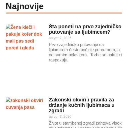
Najnovije
Šta poneti na prvo zajedničko
putovanje sa ljubimcem?
август 7, 2026
Prvo zajedničko putovanje sa
ljubimcem često počinje pripremom, a
ne samim polaskom. Torbe se pakuju i
raspakuju,
Zakonski okviri i pravila za
držanje kućnih ljubimaca u
zgradi
август 3, 2026
Život u stambenoj zgradi zahteva visok