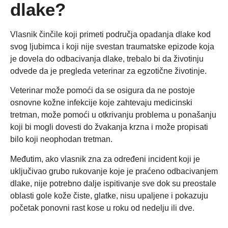
dlake?
Vlasnik činčile koji primeti područja opadanja dlake kod
svog ljubimca i koji nije svestan traumatske epizode ​​koja
je dovela do odbacivanja dlake, trebalo bi da životinju
odvede da je pregleda veterinar za egzotične životinje.
Veterinar može pomoći da se osigura da ne postoje
osnovne kožne infekcije koje zahtevaju medicinski
tretman, može pomoći u otkrivanju problema u ponašanju
koji bi mogli dovesti do žvakanja krzna i može propisati
bilo koji neophodan tretman.
Međutim, ako vlasnik zna za određeni incident koji je
uključivao grubo rukovanje koje je praćeno odbacivanjem
dlake, nije potrebno dalje ispitivanje sve dok su preostale
oblasti gole kože čiste, glatke, nisu upaljene i pokazuju
početak ponovni rast kose u roku od nedelju ili dve.