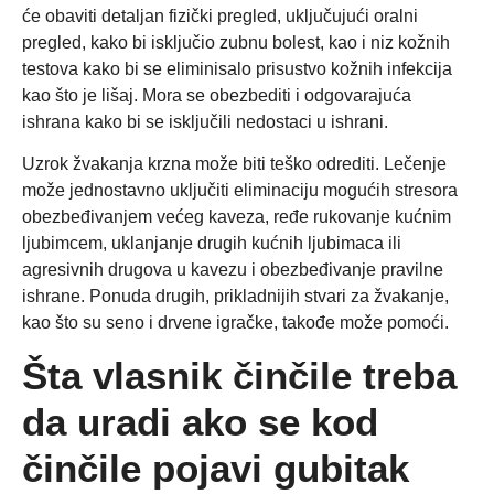
će obaviti detaljan fizički pregled, uključujući oralni
pregled, kako bi isključio zubnu bolest, kao i niz kožnih
testova kako bi se eliminisalo prisustvo kožnih infekcija
kao što je lišaj. Mora se obezbediti i odgovarajuća
ishrana kako bi se isključili nedostaci u ishrani.
Uzrok žvakanja krzna može biti teško odrediti. Lečenje
može jednostavno uključiti eliminaciju mogućih stresora
obezbeđivanjem većeg kaveza, ređe rukovanje kućnim
ljubimcem, uklanjanje drugih kućnih ljubimaca ili
agresivnih drugova u kavezu i obezbeđivanje pravilne
ishrane. Ponuda drugih, prikladnijih stvari za žvakanje,
kao što su seno i drvene igračke, takođe može pomoći.
Šta vlasnik činčile treba
da uradi ako se kod
činčile pojavi gubitak