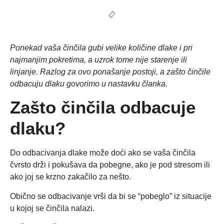
Ponekad vaša činčila gubi velike količine dlake i pri
najmanjim pokretima, a uzrok tome nije starenje ili
linjanje. Razlog za ovo ponašanje postoji, a zašto činčile
odbacuju dlaku govorimo u nastavku članka.
Zašto činčila odbacuje
dlaku?
Do odbacivanja dlake može doći ako se vaša činčila
čvrsto drži i pokušava da pobegne, ako je pod stresom ili
ako joj se krzno zakačilo za nešto.
Obično se odbacivanje vrši da bi se “pobeglo” iz situacije
u kojoj se činčila nalazi.