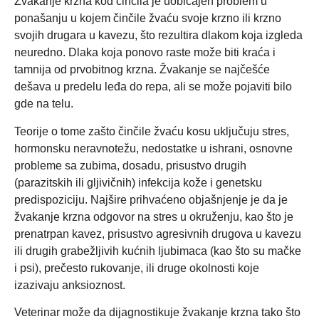
Žvakanje krzna kod činčila je uobičajen problem u
ponašanju u kojem činčile žvaću svoje krzno ili krzno
svojih drugara u kavezu, što rezultira dlakom koja izgleda
neuredno. Dlaka koja ponovo raste može biti kraća i
tamnija od prvobitnog krzna. Žvakanje se najčešće
dešava u predelu leđa do repa, ali se može pojaviti bilo
gde na telu.
Teorije o tome zašto činčile žvaću kosu uključuju stres,
hormonsku neravnotežu, nedostatke u ishrani, osnovne
probleme sa zubima, dosadu, prisustvo drugih
(parazitskih ili gljivičnih) infekcija kože i genetsku
predispoziciju. Najšire prihvaćeno objašnjenje je da je
žvakanje krzna odgovor na stres u okruženju, kao što je
prenatrpan kavez, prisustvo agresivnih drugova u kavezu
ili drugih grabežljivih kućnih ljubimaca (kao što su mačke
i psi), prečesto rukovanje, ili druge okolnosti koje
izazivaju anksioznost.
Veterinar može da dijagnostikuje žvakanje krzna tako što