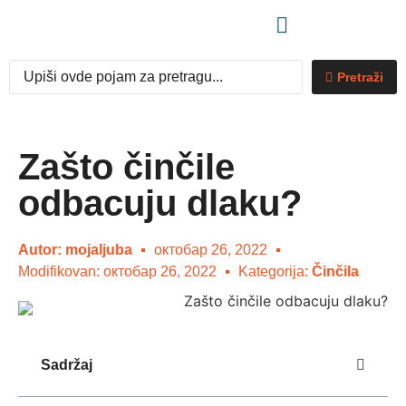
Pretraži
Zašto činčile
odbacuju dlaku?
Autor:
mojaljuba
октобар 26, 2022
Modifikovan: октобар 26, 2022
Kategorija:
Činčila
Sadržaj