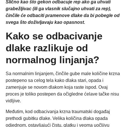
Slično kao što gekon odbacuje rep ako ga uhvati
grabežljivac (ili ga vlasnik slučajno uhvati za rep),
činčile će odbaciti pramenove dlake da bi pobegle od
svega što doživljavaju kao opasnost.
Kako se odbacivanje
dlake razlikuje od
normalnog linjanja?
Sa normalnim linjanjem, činčile gube male količine krzna
postepeno sa celog tela kako dlaka stari, opada i
zamenjuje se novom dlakom koja raste ispod. Ovaj
proces je toliko postepen da očigledne ćelave tačke nisu
vidljive.
Međutim, kod odbacivanja krzna traumatski događaj
prethodi gubitku dlake. Velika količina dlaka opada
odjednom, ostavljajući čistu, glatku i veoma uočljivu