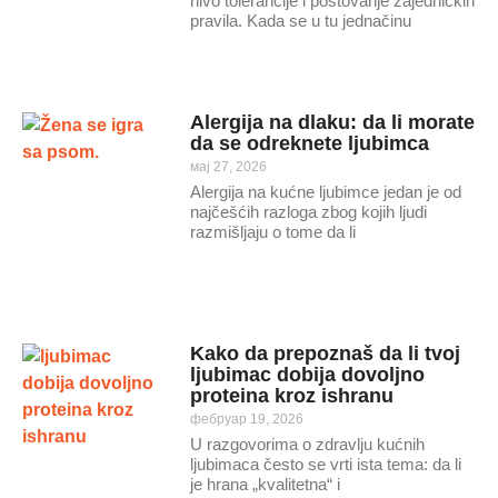
nivo tolerancije i poštovanje zajedničkih
pravila. Kada se u tu jednačinu
Alergija na dlaku: da li morate
da se odreknete ljubimca
мај 27, 2026
Alergija na kućne ljubimce jedan je od
najčešćih razloga zbog kojih ljudi
razmišljaju o tome da li
Kako da prepoznaš da li tvoj
ljubimac dobija dovoljno
proteina kroz ishranu
фебруар 19, 2026
U razgovorima o zdravlju kućnih
ljubimaca često se vrti ista tema: da li
je hrana „kvalitetna“ i