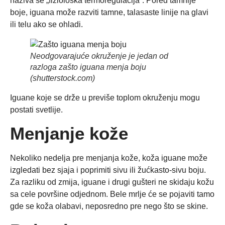
naziva se „fiziološka termoregulacija“. Pored tamnije
boje, iguana može razviti tamne, talasaste linije na glavi
ili telu ako se ohladi.
Neodgovarajuće okruženje je jedan od
razloga zašto iguana menja boju
(shutterstock.com)
Iguane koje se drže u previše toplom okruženju mogu
postati svetlije.
Menjanje kože
Nekoliko nedelja pre menjanja kože, koža iguane može
izgledati bez sjaja i poprimiti sivu ili žućkasto-sivu boju.
Za razliku od zmija, iguane i drugi gušteri ne skidaju kožu
sa cele površine odjednom. Bele mrlje će se pojaviti tamo
gde se koža olabavi, neposredno pre nego što se skine.