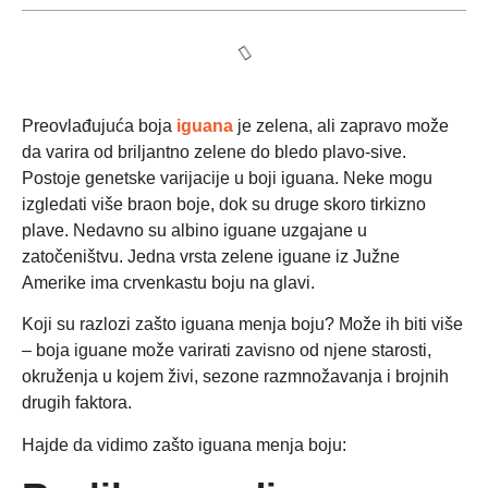
Preovlađujuća boja
iguana
je zelena, ali zapravo može
da varira od briljantno zelene do bledo plavo-sive.
Postoje genetske varijacije u boji iguana. Neke mogu
izgledati više braon boje, dok su druge skoro tirkizno
plave. Nedavno su albino iguane uzgajane u
zatočeništvu. Jedna vrsta zelene iguane iz Južne
Amerike ima crvenkastu boju na glavi.
Koji su razlozi zašto iguana menja boju? Može ih biti više
– boja iguane može varirati zavisno od njene starosti,
okruženja u kojem živi, sezone razmnožavanja i brojnih
drugih faktora.
Hajde da vidimo zašto iguana menja boju: