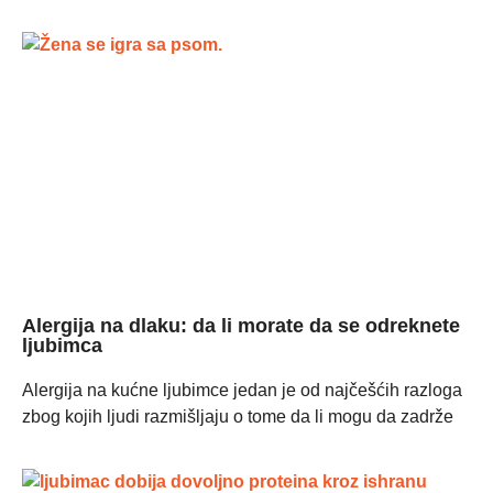
Alergija na dlaku: da li morate da se odreknete
ljubimca
Alergija na kućne ljubimce jedan je od najčešćih razloga
zbog kojih ljudi razmišljaju o tome da li mogu da zadrže