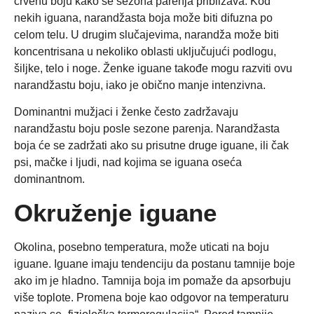
crvenu boju kako se sezona parenja približava. Kod
nekih iguana, narandžasta boja može biti difuzna po
celom telu. U drugim slučajevima, narandža može biti
koncentrisana u nekoliko oblasti uključujući podlogu,
šiljke, telo i noge. Ženke iguane takođe mogu razviti ovu
narandžastu boju, iako je obično manje intenzivna.
Dominantni mužjaci i ženke često zadržavaju
narandžastu boju posle sezone parenja. Narandžasta
boja će se zadržati ako su prisutne druge iguane, ili čak
psi, mačke i ljudi, nad kojima se iguana oseća
dominantnom.
Okruženje iguane
Okolina, posebno temperatura, može uticati na boju
iguane. Iguane imaju tendenciju da postanu tamnije boje
ako im je hladno. Tamnija boja im pomaže da apsorbuju
više toplote. Promena boje kao odgovor na temperaturu