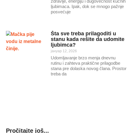
zdravlje, energiju i dugovečnost kućnih
ljubimaca. Ipak, dok se mnogo pažnje
posvećuje
Šta sve treba prilagoditi u
stanu kada rešite da udomite
ljubimca?
јануар 12, 2026
Udomljavanje brzo menja dnevnu
rutinu i zahteva praktične prilagodbe
stana pre dolaska novog člana. Prostor
treba da
Pročitajte još...