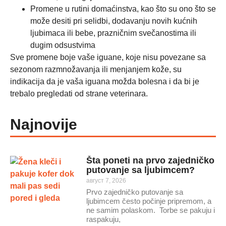
Promene u rutini domaćinstva, kao što su ono što se
može desiti pri selidbi, dodavanju novih kućnih
ljubimaca ili bebe, prazničnim svečanostima ili
dugim odsustvima
Sve promene boje vaše iguane, koje nisu povezane sa
sezonom razmnožavanja ili menjanjem kože, su
indikacija da je vaša iguana možda bolesna i da bi je
trebalo pregledati od strane veterinara.
Najnovije
Šta poneti na prvo zajedničko
putovanje sa ljubimcem?
август 7, 2026
Prvo zajedničko putovanje sa
ljubimcem često počinje pripremom, a
ne samim polaskom. Torbe se pakuju i
raspakuju,