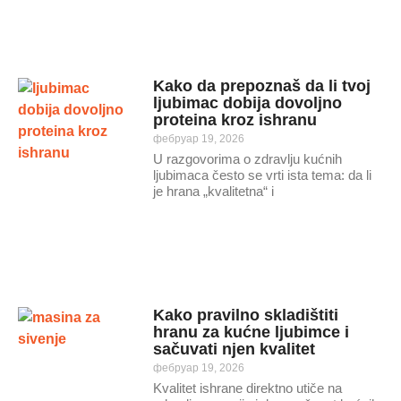
Kako da prepoznaš da li tvoj
ljubimac dobija dovoljno
proteina kroz ishranu
фебруар 19, 2026
U razgovorima o zdravlju kućnih
ljubimaca često se vrti ista tema: da li
je hrana „kvalitetna“ i
Kako pravilno skladištiti
hranu za kućne ljubimce i
sačuvati njen kvalitet
фебруар 19, 2026
Kvalitet ishrane direktno utiče na