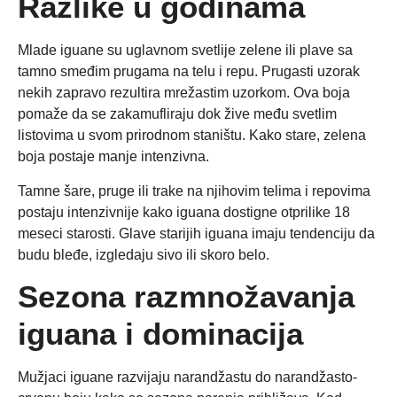
Razlike u godinama
Mlade iguane su uglavnom svetlije zelene ili plave sa
tamno smeđim prugama na telu i repu. Prugasti uzorak
nekih zapravo rezultira mrežastim uzorkom. Ova boja
pomaže da se zakamufliraju dok žive među svetlim
listovima u svom prirodnom staništu. Kako stare, zelena
boja postaje manje intenzivna.
Tamne šare, pruge ili trake na njihovim telima i repovima
postaju intenzivnije kako iguana dostigne otprilike 18
meseci starosti. Glave starijih iguana imaju tendenciju da
budu bleđe, izgledaju sivo ili skoro belo.
Sezona razmnožavanja
iguana i dominacija
Mužjaci iguane razvijaju narandžastu do narandžasto-