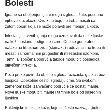
Bolesti
Iguane sa oboljenjem jetre mogu izgledati žute, posebno
njihove sluzokože. Ovu žutu boju ne treba mešati sa
žutom bojom koja se može pojaviti pre menjanja kože.
Infestacije crvenih grinja mogu uzrokovati da neke ljuske
na koži postanu podignute i crne. One se generalno
nalaze na trbušnom zidu (stomaku) i udovima i ne treba ih
mešati sa normalnim prugastim ili mrežastim uzorkom.
Tamnija izbočena područja takođe mogu biti posledica
gljivičnih infekcija.
Koža preko povreda obično izgleda ružičasta, glatka i bez
ljuspica. Opekotine često izgledaju crne. Sa svakom
zamenom kože, zahvaćeno područje će postati manje.
Nove ljuske mogu biti manje i tamnije boje od susednih
ljuskica.
Bakterijske infekcije kože, koje se često nazivaju „bolest