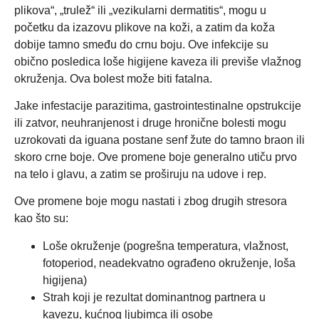
plikova“, „trulež“ ili „vezikularni dermatitis“, mogu u
početku da izazovu plikove na koži, a zatim da koža
dobije tamno smeđu do crnu boju. Ove infekcije su
obično posledica loše higijene kaveza ili previše vlažnog
okruženja. Ova bolest može biti fatalna.
Jake infestacije parazitima, gastrointestinalne opstrukcije
ili zatvor, neuhranjenost i druge hronične bolesti mogu
uzrokovati da iguana postane senf žute do tamno braon ili
skoro crne boje. Ove promene boje generalno utiču prvo
na telo i glavu, a zatim se proširuju na udove i rep.
Ove promene boje mogu nastati i zbog drugih stresora
kao što su:
Loše okruženje (pogrešna temperatura, vlažnost,
fotoperiod, neadekvatno ograđeno okruženje, loša
higijena)
Strah koji je rezultat dominantnog partnera u
kavezu, kućnog ljubimca ili osobe