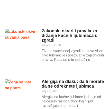
Zakonski okviri i pravila za
držanje kućnih ljubimaca u
zgradi
август 3, 2026
Život u stambenoj zgradi zahteva visok
nivo tolerancije i poštovanje zajedničkih
pravila. Kada se u tu jednačinu
Alergija na dlaku: da li morate
da se odreknete ljubimca
мај 27, 2026
Alergija na kućne ljubimce jedan je od
najčešćih razloga zbog kojih ljudi
razmišljaju o tome da li