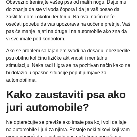
Obavezno trenirajte vašeg psa od malih nogu. Dajte mu
do znanja da ste vi vođa čopora i da je vaš posao da
zaštitite dom i okolnu teritoriju. Na ovaj način neće
osećati potrebu da vas upozorava na uočene pretnje. Vaš
pas će manje lajati na druge i na automobile ako zna da
vi sve imate pod kontrolom.
Ako se problem sa lajanjem svodi na dosadu, obezbedite
psu obilnu količinu fizičke aktivnosti i mentalnu
stimulaciju. Neka radi i igra se na pozitivan način kako ne
bi dolazio u opasne situacije poput jurnjave za
automobilima.
Kako zaustaviti psa ako
juri automobile?
Ne opterećujte se previše ako imate psa koji voli da laje
na automobile i juri za njima. Postoje neki trikovi koji vam
mogu pomoći da zaustavite ovo neželjeno ponašanje.