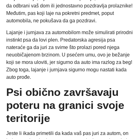
da odbrani vaš dom ili jednostavno pozdravlja prolaznike!
Međutim, pas koji laje na pokretni predmet, poput
automobila, ne pokušava da ga pozdravi.
Lajanje i jurnjava za automobilom može simulirati prirodni
instinkt psa da lovi plen. Predatorska agresija psa
nateraće ga da juri za svime što prolazi pored njega
neuobičajenom brzinom. U psećem umu, ovo je bežanje
koji se mora uloviti, jer sigurno da auto ima razlog za beg!
Zbog toga, lajanje i jurnjava sigurno mogu nastati kada
auto prođe.
Psi obično završavaju
poteru na granici svoje
teritorije
Jeste li ikada primetili da kada vaš pas juri za autom, on