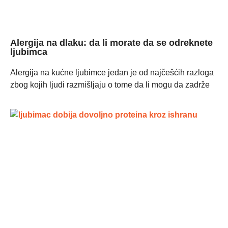
Alergija na dlaku: da li morate da se odreknete
ljubimca
Alergija na kućne ljubimce jedan je od najčešćih razloga
zbog kojih ljudi razmišljaju o tome da li mogu da zadrže