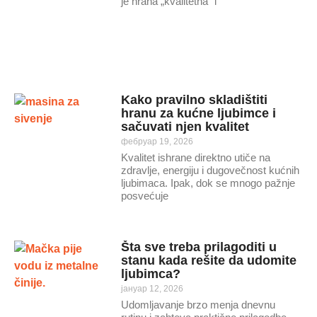
je hrana „kvalitetna“ i
Kako pravilno skladištiti
hranu za kućne ljubimce i
sačuvati njen kvalitet
фебруар 19, 2026
Kvalitet ishrane direktno utiče na
zdravlje, energiju i dugovečnost kućnih
ljubimaca. Ipak, dok se mnogo pažnje
posvećuje
Šta sve treba prilagoditi u
stanu kada rešite da udomite
ljubimca?
јануар 12, 2026
Udomljavanje brzo menja dnevnu