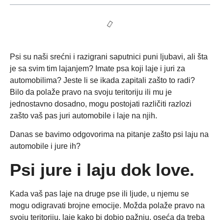
Psi su naši srećni i razigrani saputnici puni ljubavi, ali šta
je sa svim tim lajanjem? Imate psa koji laje i juri za
automobilima? Jeste li se ikada zapitali zašto to radi?
Bilo da polaže pravo na svoju teritoriju ili mu je
jednostavno dosadno, mogu postojati različiti razlozi
zašto vaš pas juri automobile i laje na njih.
Danas se bavimo odgovorima na pitanje zašto psi laju na
automobile i jure ih?
Psi jure i laju dok love.
Kada vaš pas laje na druge pse ili ljude, u njemu se
mogu odigravati brojne emocije. Možda polaže pravo na
svoju teritoriju, laje kako bi dobio pažnju, oseća da treba