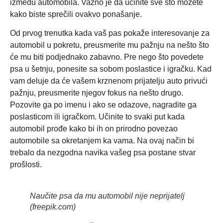
između automobila. Važno je da učinite sve što možete
kako biste sprečili ovakvo ponašanje.
Od prvog trenutka kada vaš pas pokaže interesovanje za
automobil u pokretu, preusmerite mu pažnju na nešto što
će mu biti podjednako zabavno. Pre nego što povedete
psa u šetnju, ponesite sa sobom poslastice i igračku. Kad
vam deluje da će vašem krznenom prijatelju auto privući
pažnju, preusmerite njegov fokus na nešto drugo.
Pozovite ga po imenu i ako se odazove, nagradite ga
poslasticom ili igračkom. Učinite to svaki put kada
automobil prođe kako bi ih on prirodno povezao
automobile sa okretanjem ka vama. Na ovaj način bi
trebalo da nezgodna navika vašeg psa postane stvar
prošlosti.
Naučite psa da mu automobil nije neprijatelj
(freepik.com)