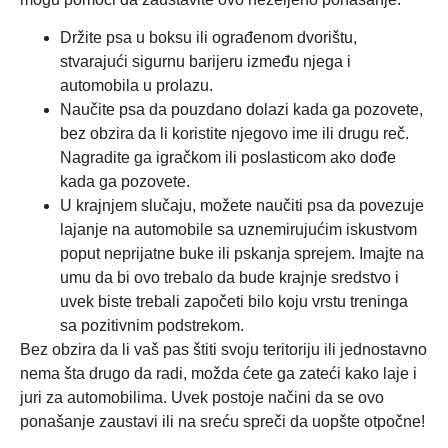
Držite psa u boksu ili ograđenom dvorištu,
stvarajući sigurnu barijeru između njega i
automobila u prolazu.
Naučite psa da pouzdano dolazi kada ga pozovete,
bez obzira da li koristite njegovo ime ili drugu reč.
Nagradite ga igračkom ili poslasticom ako dođe
kada ga pozovete.
U krajnjem slučaju, možete naučiti psa da povezuje
lajanje na automobile sa uznemirujućim iskustvom
poput neprijatne buke ili pskanja sprejem. Imajte na
umu da bi ovo trebalo da bude krajnje sredstvo i
uvek biste trebali započeti bilo koju vrstu treninga
sa pozitivnim podstrekom.
Bez obzira da li vaš pas štiti svoju teritoriju ili jednostavno
nema šta drugo da radi, možda ćete ga zateći kako laje i
juri za automobilima. Uvek postoje načini da se ovo
ponašanje zaustavi ili na sreću spreči da uopšte otpočne!