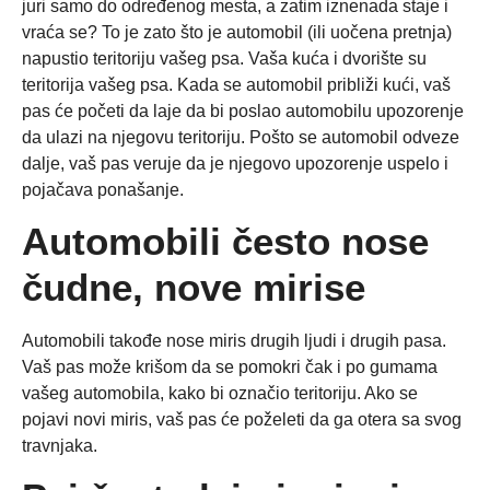
juri samo do određenog mesta, a zatim iznenada staje i
vraća se? To je zato što je automobil (ili uočena pretnja)
napustio teritoriju vašeg psa. Vaša kuća i dvorište su
teritorija vašeg psa. Kada se automobil približi kući, vaš
pas će početi da laje da bi poslao automobilu upozorenje
da ulazi na njegovu teritoriju. Pošto se automobil odveze
dalje, vaš pas veruje da je njegovo upozorenje uspelo i
pojačava ponašanje.
Automobili često nose
čudne, nove mirise
Automobili takođe nose miris drugih ljudi i drugih pasa.
Vaš pas može krišom da se pomokri čak i po gumama
vašeg automobila, kako bi označio teritoriju. Ako se
pojavi novi miris, vaš pas će poželeti da ga otera sa svog
travnjaka.