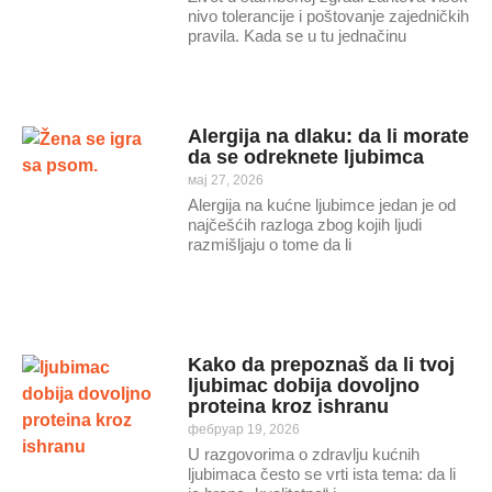
nivo tolerancije i poštovanje zajedničkih
pravila. Kada se u tu jednačinu
Alergija na dlaku: da li morate
da se odreknete ljubimca
мај 27, 2026
Alergija na kućne ljubimce jedan je od
najčešćih razloga zbog kojih ljudi
razmišljaju o tome da li
Kako da prepoznaš da li tvoj
ljubimac dobija dovoljno
proteina kroz ishranu
фебруар 19, 2026
U razgovorima o zdravlju kućnih
ljubimaca često se vrti ista tema: da li