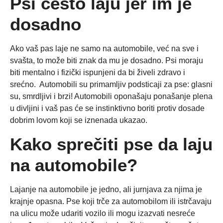
Psi često laju jer im je
dosadno
Ako vaš pas laje ne samo na automobile, već na sve i
svašta, to može biti znak da mu je dosadno. Psi moraju
biti mentalno i fizički ispunjeni da bi živeli zdravo i
srećno. Automobili su primamljiv podsticaji za pse: glasni
su, smrdljivi i brzi! Automobili oponašaju ponašanje plena
u divljini i vaš pas će se instinktivno boriti protiv dosade
dobrim lovom koji se iznenada ukazao.
Kako sprečiti pse da laju
na automobile?
Lajanje na automobile je jedno, ali jurnjava za njima je
krajnje opasna. Pse koji trče za automobilom ili istrčavaju
na ulicu može udariti vozilo ili mogu izazvati nesreće