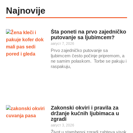
Najnovije
Šta poneti na prvo zajedničko
putovanje sa ljubimcem?
август 7, 2026
Prvo zajedničko putovanje sa
ljubimcem često počinje pripremom, a
ne samim polaskom. Torbe se pakuju i
raspakuju,
Zakonski okviri i pravila za
držanje kućnih ljubimaca u
zgradi
август 3, 2026
Život u stambenoj zgradi zahteva visok