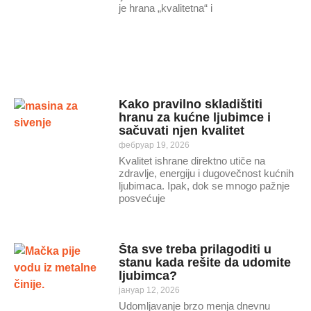
je hrana „kvalitetna“ i
Kako pravilno skladištiti
hranu za kućne ljubimce i
sačuvati njen kvalitet
фебруар 19, 2026
Kvalitet ishrane direktno utiče na
zdravlje, energiju i dugovečnost kućnih
ljubimaca. Ipak, dok se mnogo pažnje
posvećuje
Šta sve treba prilagoditi u
stanu kada rešite da udomite
ljubimca?
јануар 12, 2026
Udomljavanje brzo menja dnevnu