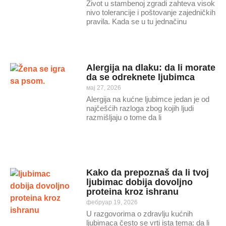
Život u stambenoj zgradi zahteva visok
nivo tolerancije i poštovanje zajedničkih
pravila. Kada se u tu jednačinu
Alergija na dlaku: da li morate
da se odreknete ljubimca
мај 27, 2026
Alergija na kućne ljubimce jedan je od
najčešćih razloga zbog kojih ljudi
razmišljaju o tome da li
Kako da prepoznaš da li tvoj
ljubimac dobija dovoljno
proteina kroz ishranu
фебруар 19, 2026
U razgovorima o zdravlju kućnih
ljubimaca često se vrti ista tema: da li