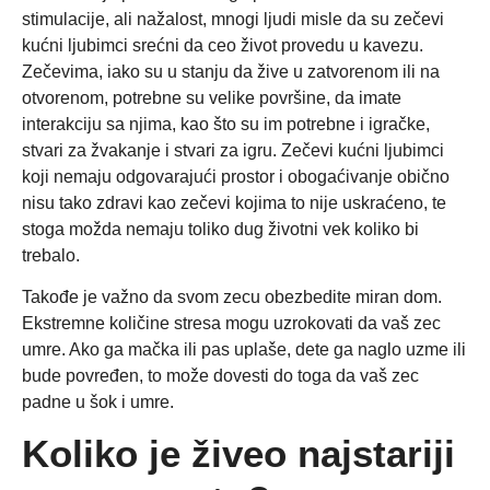
stimulacije, ali nažalost, mnogi ljudi misle da su zečevi
kućni ljubimci srećni da ceo život provedu u kavezu.
Zečevima, iako su u stanju da žive u zatvorenom ili na
otvorenom, potrebne su velike površine, da imate
interakciju sa njima, kao što su im potrebne i igračke,
stvari za žvakanje i stvari za igru. Zečevi kućni ljubimci
koji nemaju odgovarajući prostor i obogaćivanje obično
nisu tako zdravi kao zečevi kojima to nije uskraćeno, te
stoga možda nemaju toliko dug životni vek koliko bi
trebalo.
Takođe je važno da svom zecu obezbedite miran dom.
Ekstremne količine stresa mogu uzrokovati da vaš zec
umre. Ako ga mačka ili pas uplaše, dete ga naglo uzme ili
bude povređen, to može dovesti do toga da vaš zec
padne u šok i umre.
Koliko je živeo najstariji