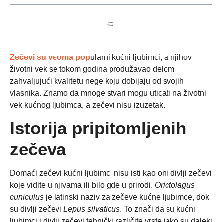
Zečevi su veoma pop
ularni kućni ljubimci, a njihov
životni vek se tokom godina produžavao delom
zahvaljujući kvalitetu nege koju dobijaju od svojih
vlasnika. Znamo da mnoge stvari mogu uticati na životni
vek kućnog ljubimca, a zečevi nisu izuzetak.
Istorija pripitomljenih
zečeva
Domaći zečevi kućni ljubimci nisu isti kao oni divlji zečevi
koje vidite u njivama ili bilo gde u prirodi.
Orictolagus
cuniculus
je latinski naziv za zečeve kućne ljubimce, dok
su divlji zečevi
Lepus silvaticus
. To znači da su kućni
ljubimci i divlji zečevi tehnički različite vrste iako su daleki