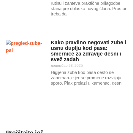
rutinu i zahteva praktične prilagodbe
stana pre dolaska novog člana. Prostor
treba da
Kako pravilno negovati zube i
usnu duplju kod pasa:
smernice za zdravije desni i
svež zadah
децембар 23, 2025
Higijena zuba kod pasa često se
zanemaruje jer se promene razvijaju
sporo. Plak prelazi u kamenac, desni
Pročitajte još...