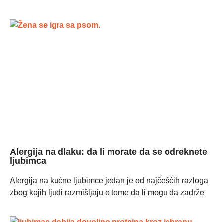
Alergija na dlaku: da li morate da se odreknete
ljubimca
Alergija na kućne ljubimce jedan je od najčešćih razloga
zbog kojih ljudi razmišljaju o tome da li mogu da zadrže