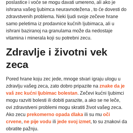
poslastice i voće se mogu davati umereno, ali ako je
ishrana vašeg ljubimca neuravnotežena , to će dovesti do
zdravstvenih problema. Neki ljudi svoje zečeve hrane
samo peletima iz prodavnice kućnih ljubimaca, ali u
ishrani baziranoj na granulama može da nedostaje
vitamina i minerala koji su potrebni zecu.
Zdravlje i životni vek
zeca
Pored hrane koju zec jede, mnoge stvari igraju ulogu u
zdravlju vašeg zeca, zato dobro pripazite na
znake da je
vaš zec kućni ljubimac bolestan
. Zečevi kućni ljubimci
mogu razviti bolesti ili dobiti parazite, a ako se ne leče,
ovi zdravstveni problemi mogu skratiti život vašeg zeca.
Ako zecu
prekomerno opada dlaka
ili su mu
oči
crvene
,
ne pije vodu
ili
jede svoj izmet
, to su znakovi da
obratite pažnju.