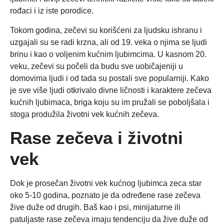
rođaci i iz iste porodice.
Tokom godina, zečevi su korišćeni za ljudsku ishranu i
uzgajali su se radi krzna, ali od 19. veka o njima se ljudi
brinu i kao o voljenim kućnim ljubimcima. U kasnom 20.
veku, zečevi su počeli da budu sve uobičajeniji u
domovima ljudi i od tada su postali sve popularniji. Kako
je sve više ljudi otkrivalo divne ličnosti i karaktere zečeva
kućnih ljubimaca, briga koju su im pružali se poboljšala i
stoga produžila životni vek kućnih zečeva.
Rase zečeva i životni
vek
Dok je prosečan životni vek kućnog ljubimca zeca star
oko 5-10 godina, poznato je da određene rase zečeva
žive duže od drugih. Baš kao i psi, minijaturne ili
patuljaste rase zečeva imaju tendenciju da žive duže od