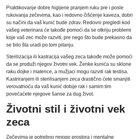
Praktikovanje dobre higijene pranjem ruku pre i posle
rukovanja zečevima, kao i redovno čišćenje kaveza, dobri
su načini da vaš kunić bude zdrav. Redovni pregledi kod
vašeg veterinara će takođe pomoći da se otkriju problemi
koje vaš zec može razviti, pre nego što bude prekasno da
se bilo šta uradi po tom pitanju.
Sterilizacija ili kastracija vašeg zeca takođe može pomoći
da se produži njegov životni vek. Ženke kunića su sklone
raku dojke i materice, a mužjaci mogu razviti rak testisa.
Kastriranjem ili sterilisanjem zeca drastično ćete smanjiti
verovatnoću da vaš kunić dobije rak i samim tim
povećaćete njegove šanse za dug život.
Životni stil i životni vek
zeca
Zečevima je potrebno mnogo prostora i mentalne