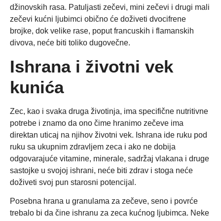
džinovskih rasa. Patuljasti zečevi, mini zečevi i drugi mali
zečevi kućni ljubimci obično će doživeti dvocifrene
brojke, dok velike rase, poput francuskih i flamanskih
divova, neće biti toliko dugovečne.
Ishrana i životni vek
kunića
Zec, kao i svaka druga životinja, ima specifične nutritivne
potrebe i znamo da ono čime hranimo zečeve ima
direktan uticaj na njihov životni vek. Ishrana ide ruku pod
ruku sa ukupnim zdravljem zeca i ako ne dobija
odgovarajuće vitamine, minerale, sadržaj vlakana i druge
sastojke u svojoj ishrani, neće biti zdrav i stoga neće
doživeti svoj pun starosni potencijal.
Posebna hrana u granulama za zečeve, seno i povrće
trebalo bi da čine ishranu za zeca kućnog ljubimca. Neke