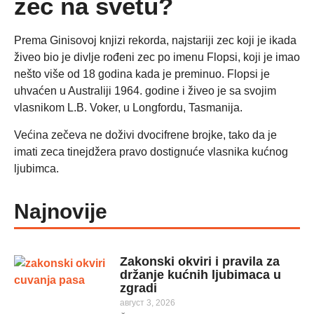
zec na svetu?
Prema Ginisovoj knjizi rekorda, najstariji zec koji je ikada
živeo bio je divlje rođeni zec po imenu Flopsi, koji je imao
nešto više od 18 godina kada je preminuo. Flopsi je
uhvaćen u Australiji 1964. godine i živeo je sa svojim
vlasnikom L.B. Voker, u Longfordu, Tasmanija.
Većina zečeva ne doživi dvocifrene brojke, tako da je
imati zeca tinejdžera pravo dostignuće vlasnika kućnog
ljubimca.
Najnovije
Zakonski okviri i pravila za
držanje kućnih ljubimaca u
zgradi
август 3, 2026